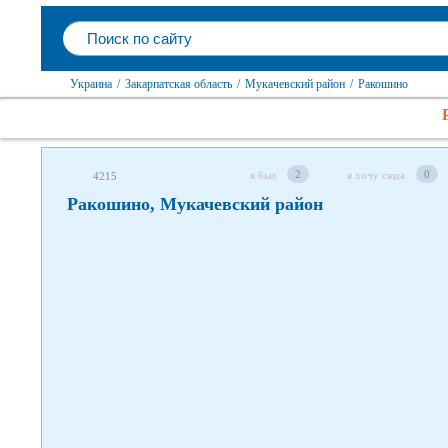
Следите за нами в соцсетях
Украина
/
Закарпатская область
/
Мукачевский район
/
Ракошино
2
0
я был
я хочу сюда
4215
Ракошино, Мукачевский район