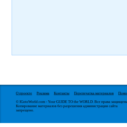
О проекте
Реклама
Контакты
Перепечатка материалов
Пом
© IGotoWorld.com - Your GUIDE TO the WORLD. Все права защищен
Копирование материалов без разрешения администрации сайта
запрещено.