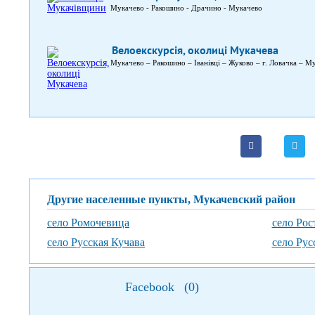
Мукачево - Ракошино - Драчино - Мукачево
Велоекскурсія, околиці Мукачева
Мукачево – Ракошино – Іванівці – Жуково – г. Ловачка – М
Другие населенные пункты, Мукачевский район
село Ромочевица
село Рос
село Русская Кучава
село Рус
Facebook
(
0
)