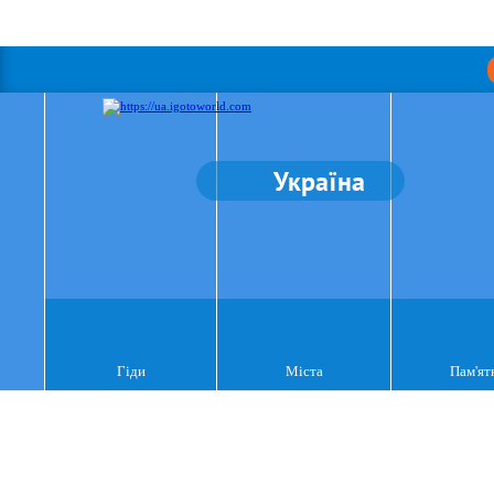
Україна
Гіди
Міста
Пам'ят