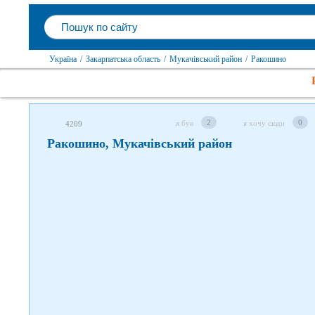
Слідкуйте за нами в соцмережах
Україна
/
Закарпатська область
/
Мукачівський район
/
Ракошино
2
0
я був
я хочу сюди
4209
Ракошино, Мукачівський район