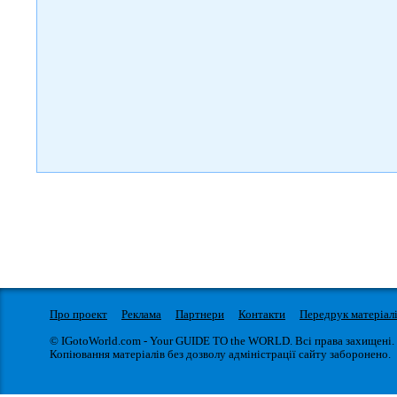
Про проект
Реклама
Партнери
Контакти
Передрук матеріал
© IGotoWorld.com - Your GUIDE TO the WORLD. Всі права захищені.
Копіювання матеріалів без дозволу адміністрації сайту заборонено.