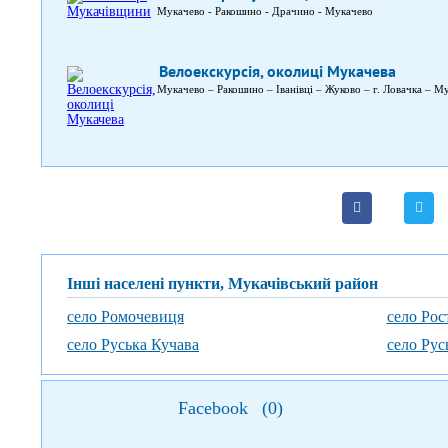
Мукачево - Ракошино - Драчино - Мукачево
Велоекскурсія, околиці Мукачева
Мукачево – Ракошино – Іванівці – Жуково – г. Ловачка – М
Інші населені пункти, Мукачівський район
село Ромочевиця
село Рос
село Руська Кучава
село Рус
Facebook
(
0
)