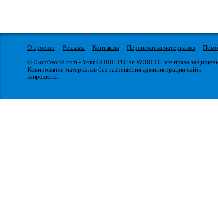
О проекте
Реклама
Контакты
Перепечатка материалов
Пом
© IGotoWorld.com - Your GUIDE TO the WORLD. Все права защищен
Копирование материалов без разрешения администрации сайта
запрещено.