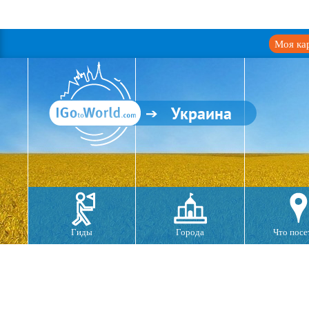
Моя ка
Украина
Гиды
Города
Что посе