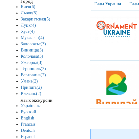
Город
Гиды Украина
Гиды
Киев(6)
Львов(5)
Закарпатская(5)
Луцк(4)
Хуст(4)
Мукачево(4)
Запорожье(3)
Винница(3)
Колочава(3)
Ужгород(3)
Тернополь(3)
Верховина(2)
Умань(2)
Припять(2)
Клевань(2)
Язык экскурсии
Українська
Русский
English
Francais
Deutsch
Espanol