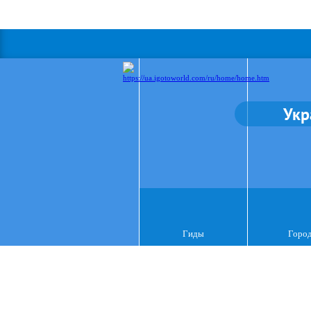
Укр
Гиды
Горо