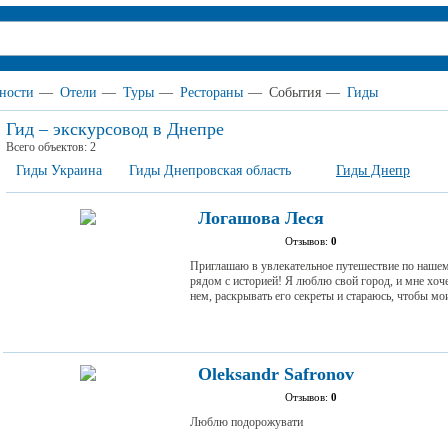
ности
—
Отели
—
Туры
—
Рестораны
—
События
—
Гиды
Гид – экскурсовод в Днепре
Всего объектов:
2
Гиды Украина
Гиды Днепровская область
Гиды Днепр
Логашова Леся
Отзывов:
0
Приглашаю в увлекательное путешествие по нашем
рядом с историей! Я люблю свой город, и мне хоче
нем, раскрывать его секреты и стараюсь, чтобы мо
Oleksandr Safronov
Отзывов:
0
Люблю подорожувати