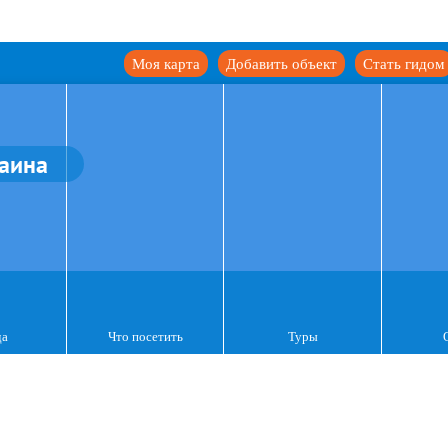
Моя карта
Добавить объект
Стать гидом
аина
да
Что посетить
Туры