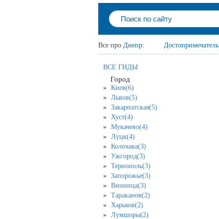
Все про
Днепр
:
Достопримечатель
ВСЕ ГИДЫ
Город
Киев(6)
Львов(5)
Закарпатская(5)
Хуст(4)
Мукачево(4)
Луцк(4)
Колочава(3)
Ужгород(3)
Тернополь(3)
Запорожье(3)
Винница(3)
Тараканов(2)
Харьков(2)
Лумшоры(2)