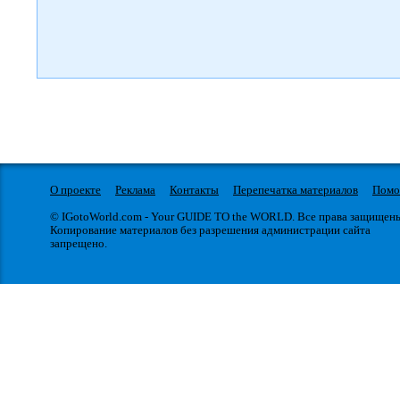
О проекте
Реклама
Контакты
Перепечатка материалов
Пом
© IGotoWorld.com - Your GUIDE TO the WORLD. Все права защищен
Копирование материалов без разрешения администрации сайта
запрещено.