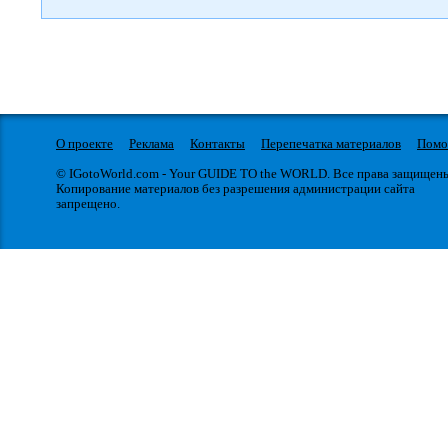
О проекте
Реклама
Контакты
Перепечатка материалов
Пом
© IGotoWorld.com - Your GUIDE TO the WORLD. Все права защищен
Копирование материалов без разрешения администрации сайта
запрещено.