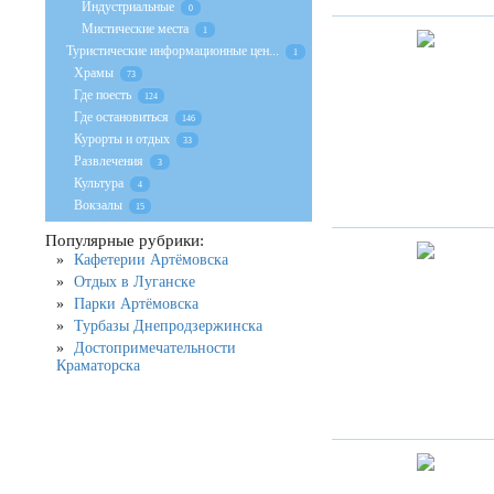
Индустриальные
0
Мистические места
1
Туристические информационные цен...
1
Храмы
73
Где поесть
124
Где остановиться
146
Курорты и отдых
33
Развлечения
3
Культура
4
Вокзалы
15
Популярные рубрики:
Кафетерии Артёмовска
Отдых в Луганске
Парки Артёмовска
Турбазы Днепродзержинска
Достопримечательности
Краматорска