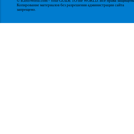
© IGotoWorld.com - Your GUIDE TO the WORLD. Все права защищен
Копирование материалов без разрешения администрации сайта
запрещено.