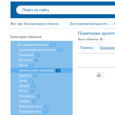
Все про
Хмельницкую область
:
Достопримечательности
—
Памятники архите
Категории объектов
Всего объектов:
48
Достопримечательности
172
Украина
Хмельниц
Архитектурно-исторические
150
Памятники
23
Поля битв
2
Музеи
23
Архитектурные памятники
48
Крепости
6
Замки
10
Дворцы
14
Мосты
0
Мемориалы
1
Усадьбы
9
Интересные места
23
Природные зоны
22