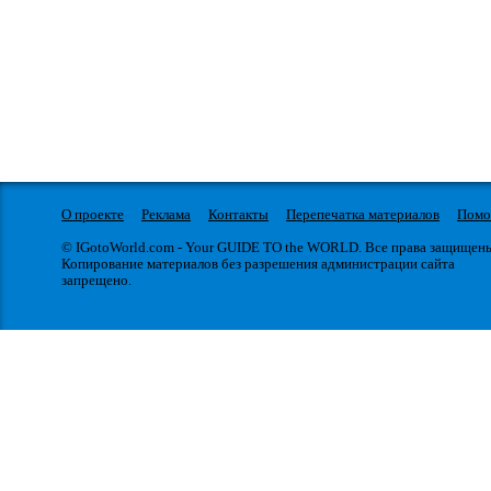
О проекте
Реклама
Контакты
Перепечатка материалов
Пом
© IGotoWorld.com - Your GUIDE TO the WORLD. Все права защищен
Копирование материалов без разрешения администрации сайта
запрещено.