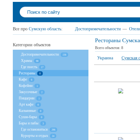
Все про
Сумскую область
:
Достопримечательности
—
Отел
Рестораны Сумска
Категории объектов
Всего объектов:
8
Достопримечательности
156
Украина
Сумская 
Храмы
98
Где поесть
17
Рестораны
8
Кафе
6
Кофейни
1
Закусочные
2
Пиццерии
1
Арт кафе
0
Кальянные
0
Суши-бары
0
Бары и пабы
3
Где остановиться
296
Курорты и отдых
24