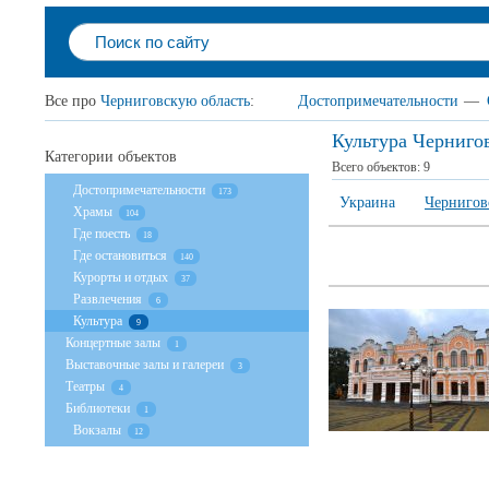
Все про
Черниговскую область
:
Достопримечательности
—
Культура Чернигов
Категории объектов
Всего объектов:
9
Достопримечательности
173
Украина
Чернигов
Храмы
104
Где поесть
18
Где остановиться
140
Курорты и отдых
37
Развлечения
6
Культура
9
Концертные залы
1
Выставочные залы и галереи
3
Театры
4
Библиотеки
1
Вокзалы
12