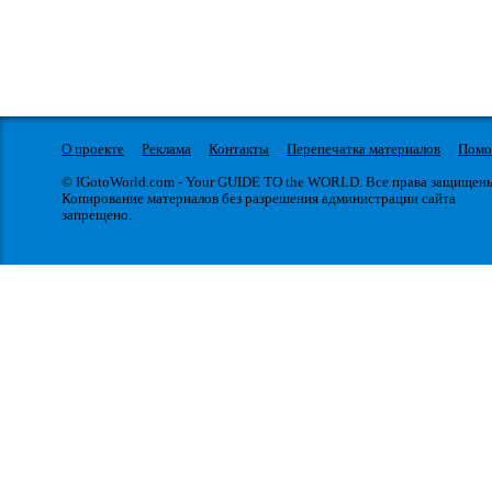
О проекте
Реклама
Контакты
Перепечатка материалов
Пом
© IGotoWorld.com - Your GUIDE TO the WORLD. Все права защищен
Копирование материалов без разрешения администрации сайта
запрещено.