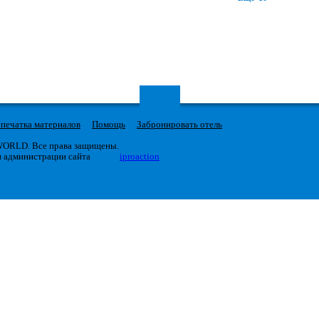
печатка материалов
Помощь
Забронировать отель
 WORLD. Все права защищены.
я администрации сайта
iproaction