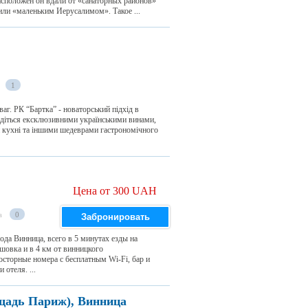
асположен он вдали от «санаторных районов»
или «маленьким Иерусалимом». Такое ...
1
ваг. РК “Бартка” - новаторський підхід в
лодіться ексклюзивними українськими винами,
й кухні та іншими шедеврами гастрономічного
Цена от 300 UAH
а
0
Забронировать
ода Винница, всего в 5 минутах езды на
шовка и в 4 км от винницкого
осторные номера с бесплатным Wi-Fi, бар и
отеля. ...
щадь Париж), Винница