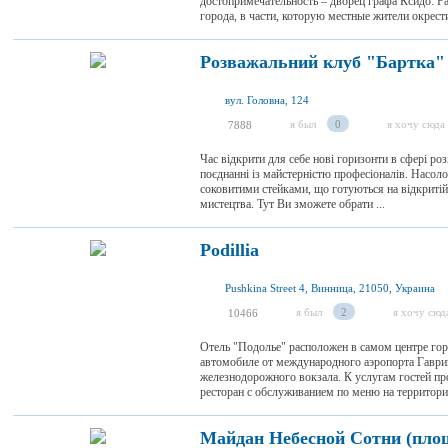
достопримечательность – дворец графа Ксидо. Р
города, в части, которую местные жители окрест
Розважальний клуб "Бартка"
вул. Головна, 124
я был
0
я хочу сюда
7888
Час відкрити для себе нові горизонти в сфері роз
поєднанні із майстерністю професіоналів. Насо
соковитими стейками, що готуються на відкриті
мистецтва. Тут Ви зможете обрати ...
Podillia
Pushkina Street 4, Винница, 21050, Украина
я был
2
я хочу сюд
10466
Отель "Подолье" расположен в самом центре гор
автомобиле от международного аэропорта Гаври
железнодорожного вокзала. К услугам гостей пр
ресторан с обслуживанием по меню на территории 
Майдан Небесной Сотни (пло