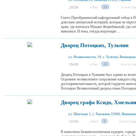
я был
26
я хочу сю
24330
Свято-Преображенский кафедральный собор в Ви
довольно интересной историей, которая не перес
храм, где венчался Михаил Коцюбинский, где со
живописи 18 века, откуда верующие ...
Дворец Потоцких, Тульчин
ул. Независимости, 19, г. Тульчин, Винницкая
я был
15
я хочу сю
35420
Дворец Потоцких в Тульчине был одним из вели
Огромное великолепное сооружение каждого пор
достопримечательность, которой гордятся жител
Потоцких Великолепный дворец семьи Потоцких 
Дворец графа Ксидо, Хмельн
ул. Шевченко 1, г. Хмельник 22000, Винницка
я был
4
я хочу сюд
11545
В известном бальнеологическом курорте, городе