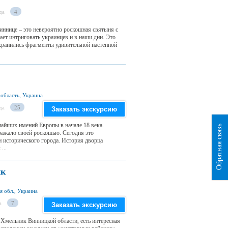
да
4
ннице – это невероятно роскошная святыня с
тает интриговать украинцев и в наши дни. Это
хранились фрагменты удивительной настенной
 область, Украина
да
25
Заказать экскурсию
чайших имений Европы в начале 18 века.
Обратная связь
ажало своей роскошью. Сегодня это
и исторического города. История дворца
...
ик
я обл., Украина
а
7
Заказать экскурсию
 Хмельник Винницкой области, есть интересная