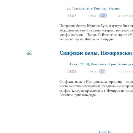
ул. Театральная, г. Винница, Украина
я был
15
я хочу сю
15325
На правом берегу Южного Буга, в центре Винни
несколько названий за свою историю, но самой п
неофициальная – Париж. Сейчас ее именуют «Ма
не бывает пусто. Жизнь на площади ...
Скифские валы, Немировское
с. Сажки 22850, Немировский р-н, Винницкая
я был
1
я хочу сюд
26833
Скифские валы в Немировском городище – одно 
место окутано легендами и преданиями о сохран
скифов, которые привлекают в Немиров не тольк
Впрочем, приехать сюда ...
Еще 10