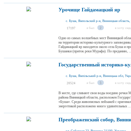
Урочище Гайдамацкий яр
с. Буша, Ямпольский р-н, Винницкая область,
я был
2
я хочу сюд
17197
Одно из самых волшебных мест Винницкой облас
на территории историко-культурного заповедни
Гайдамацкий яр находится около села Буша и пр
Бушанки (приток реки Мурафа). По преданию, ..
Государственный историко-к
с. Буша, Ямпільський р-н, Вінницька обл, Укр
я был
5
я хочу сюд
20524
В месте, где сливают свои воды воедино речки 
района Винницкой области, расположен Государ
«Буша». Среди живописных пейзажей с оригина
энергетикой расположено много удивительных ...
Преображенский собор, Винн
ул. Соборная 23, Винница 21100, Украина