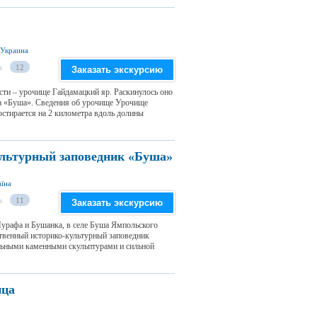
 Украина
а
12
Заказать экскурсию
ти – урочище Гайдамацкий яр. Раскинулось оно
ка «Буша». Сведения об урочище Урочище
остирается на 2 километра вдоль долины
.
ультурный заповедник «Буша»
аїна
а
11
Заказать экскурсию
Мурафа и Бушанка, в селе Буша Ямпольского
ственный историко-культурный заповедник
льными каменными скульптурами и сильной
ица