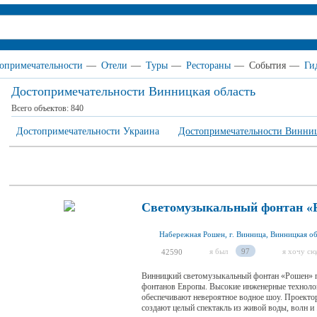
опримечательности
—
Отели
—
Туры
—
Рестораны
—
События
—
Ги
Достопримечательности Винницкая область
Всего объектов:
840
Достопримечательности Украина
Достопримечательности Винниц
Светомузыкальный фонтан «
Набережная Рошен, г. Винница, Винницкая об
я был
97
я хочу сю
42590
Винницкий светомузыкальный фонтан «Рошен» 
фонтанов Европы. Высокие инженерные техноло
обеспечивают невероятное водное шоу. Проектор
создают целый спектакль из живой воды, волн и .