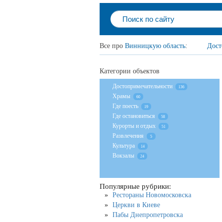
Все про
Винницкую область
:
Дост
Категории объектов
Достопримечательности
136
Храмы
60
Где поесть
19
Где остановиться
58
Курорты и отдых
51
Развлечения
5
Культура
14
Вокзалы
24
Популярные рубрики:
Рестораны Новомосковска
Церкви в Киеве
Пабы Днепропетровска