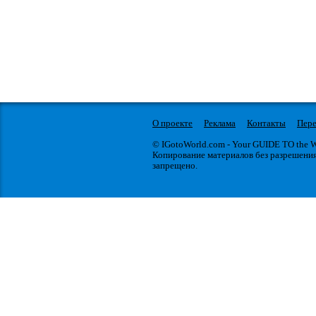
О проекте
Реклама
Контакты
Пере
© IGotoWorld.com - Your GUIDE TO the
Копирование материалов без разрешени
запрещено.