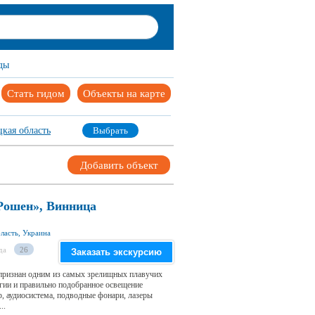
ды
Стать гидом
Объекты на карте
кая область
Выбрать
Добавить объект
Рошен», Винница
ласть, Украина
да
26
Заказать экскурсию
признан одним из самых зрелищных плавучих
гии и правильно подобранное освещение
, аудиосистема, подводные фонари, лазеры
..