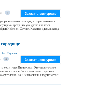
да
8
Заказать экскурсию
цы, расположена площадь, которая поменяла
опулярной среди них уже давно является
йдан Небесной Сотни». Кажется, здесь никогда
 городище
 обл., Украина
а
3
Заказать экскурсию
из семи чудес Винничины. Это удивительное
ившихся в земле богатствах наших предков-
о археологов, но и нелегальных кладоискателей.