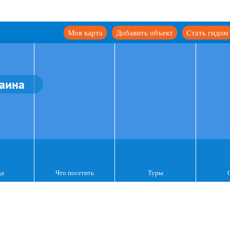
Моя карта
Добавить объект
Стать гидом
аина
да
Что посетить
Туры