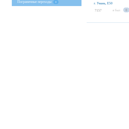
Пограничные переходы
0
г. Умань, E50
я был
0
7157