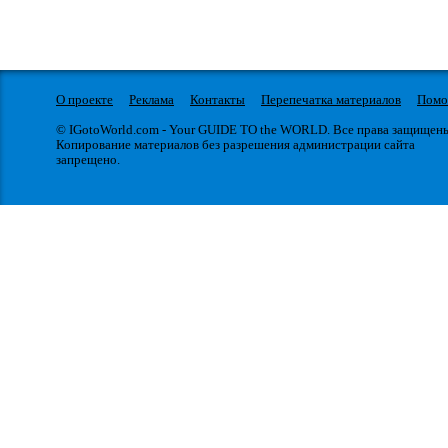
О проекте
Реклама
Контакты
Перепечатка материалов
Пом
© IGotoWorld.com - Your GUIDE TO the WORLD. Все права защищен
Копирование материалов без разрешения администрации сайта
запрещено.