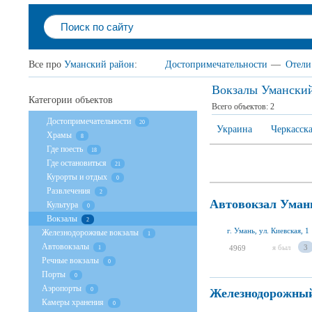
Все про
Уманский район
:
Достопримечательности
—
Отели
Вокзалы Умански
Категории объектов
Всего объектов:
2
Достопримечательности
20
Украина
Черкасска
Храмы
8
Где поесть
18
Где остановиться
21
Курорты и отдых
0
Развлечения
2
Автовокзал Уман
Культура
0
Вокзалы
2
г. Умань, ул. Киевская, 1
Железнодорожные вокзалы
1
Автовокзалы
я был
3
4969
1
Речные вокзалы
0
Порты
0
Аэропорты
Железнодорожный
0
Камеры хранения
0