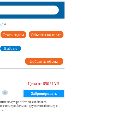
иды
Стать гидом
Объекты на карте
Выбрать
Добавить объект
Цена от 650 UAH
0
Забронировать
тная квартира offers air-conditioned
исание номеровБольшой двухместный номер с 1
 ...