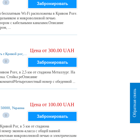
0
Забронировать
 бесплатным Wi-Fi расположены в Кривом Роге.
одильником и микроволновой печью.
зором с кабельными каналами.Описание
ом, ...
Цена от 300.00 UAH
2А Klaipedska Street Днепропетровская область г.Кривой рог, Krivoy Rog, 50000, Украина
0
Забронировать
ивом Роге, в 2,5 км от стадиона Металлург. На
овка. Стойка реОписание
омнатойЧетырехместный номер с обеденной ...
Обратная связь
Цена от 100.00 UAH
, 50000, Украина
0
Забронировать
Кривой Рог, в 5 км от стадиона
номер эконом-класса с общей ванной
ектован микроволновой печью и электрическим