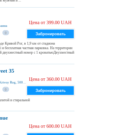
 мужчин и ...
Цена от 399.00 UAH
раина
0
Забронировать
е Кривой Рог, в 1,9 км от стадиона
 и бесплатная частная парковка. На территории
ый двухместный номер с 1 кроватьюДвухместный
eet 35
Цена от 360.00 UAH
Kryvorizhstal Street будинок 35, квартира 24, Krivoy Rog, 50000, Ukraine
0
Забронировать
литой и стиральной
nue
Цена от 600.00 UAH