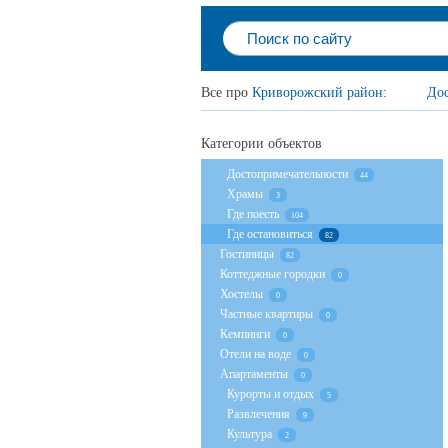
Все про
Криворожский район
:
Дос
Категории объектов
Достопримечательности
44
Храмы
3
Где поесть
104
Где остановиться
82
Гостиницы
82
Коттеджные городки
0
Хостелы
0
Частные квартиры
0
Кемпинги
0
Отели на воде
0
Апартаменты
0
Курорты и отдых
5
Развлечения
9
Культура
2