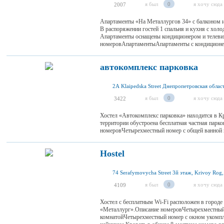
я был
0
я хочу сюда
2007
Апартаменты «На Металлургов 34» с балконом и
В распоряжении гостей 1 спальня и кухня с хол
Апартаменты оснащены кондиционером и телеви
номеровАпартаментыАпартаменты с кондиционер
автокомплекс парковка
я был
0
я хочу сюда
3422
Хостел «Автокомплекс парковка» находится в Кр
территории обустроена бесплатная частная парк
номеровЧетырехместный номер с общей ванной к
Hostel
74 Serafymovycha Street 3й этаж, Krivoy Rog
я был
0
я хочу сюда
4109
Хостел с бесплатным Wi-Fi расположен в городе 
«Металлург».Описание номеровЧетырехместный 
комнатойЧетырехместный номер с окном укомпл