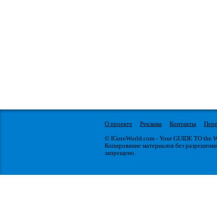
О проекте
Реклама
Контакты
Пере
© IGotoWorld.com - Your GUIDE TO the
Копирование материалов без разрешени
запрещено.