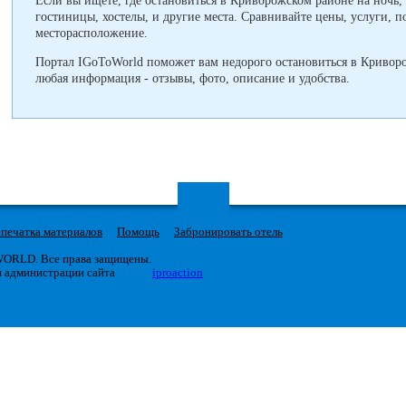
Если вы ищете, где остановиться в Криворожском районе на ночь,
гостиницы, хостелы, и другие места. Сравнивайте цены, услуги, п
месторасположение.
Портал IGoToWorld поможет вам недорого остановиться в Кривор
любая информация - отзывы, фото, описание и удобства.
печатка материалов
Помощь
Забронировать отель
 WORLD. Все права защищены.
я администрации сайта
iproaction