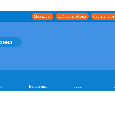
Моя карта
Добавить объект
Стать гидом
аина
да
Что посетить
Туры