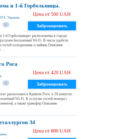
ома и 1-й Горбольницы.
Цена от 500 UAH
0074, Украина
0
Забронировать
и 1-й Горбольницы» расположены в городе
Доступен бесплатный Wi-Fi. В числе удобств
 гостей холодильник и чайник.Описание
...
го Рога
Цена от 420 UAH
на
0
Забронировать
ога» расположен в Кривом Роге, в 20 минутах
платный Wi-Fi. К услугам гостей номера с
омнатой, а также трансфер.Описание
еталлургов 34
Цена от 800 UAH
раина