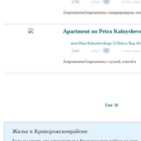
я был
0
я хочу сюда
2796
АпартаментыАпартаменты с кондиционером, пли
Apartment on Petra Kalnyshev
я был
0
я хочу сюда
2506
АпартаментыАпартаменты с кухней, плитой и
Еще 10
Жилье в Криворожскомрайоне