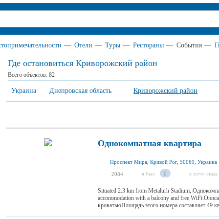
топримечательности
—
Отели
—
Туры
—
Рестораны
—
События
—
Г
Где остановиться Криворожский район
Всего объектов:
82
Украина
Днепровская область
Криворожский район
Однокомнатная квартира
Проспект Мира, Кривой Рог, 50069, Украина
я был
0
я хочу сюда
2084
Situated 2.3 km from Metalurh Stadium, Однокомна
accommodation with a balcony and free WiFi.Оп
кроватьюПлощадь этого номера составляет 49 кв.