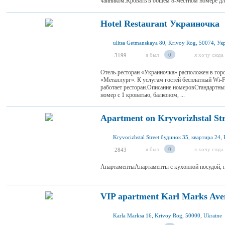
чайником.Кровать в общем 8-местном номере для
Hotel Restaurant Украиночка
ulitsa Getmanskaya 80, Krivoy Rog, 50074, Ук
я был
0
я хочу сюда
3199
Отель-ресторан «Украиночка» расположен в город
«Металлург». К услугам гостей бесплатный Wi-Fi
работает ресторан.Описание номеровСтандартн
номер с 1 кроватью, балконом, ...
Apartment on Kryvorizhstal Str
я был
0
я хочу сюда
2843
АпартаментыАпартаменты с кухонной посудой, п
VIP apartment Karl Marks Ave
Karla Marksa 16, Krivoy Rog, 50000, Ukraine