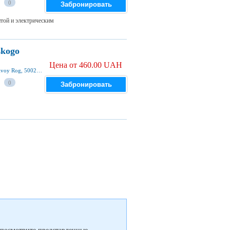
0
Забронировать
той и электрическим
skogo
Цена от 460.00 UAH
street Petra Kalnyshevskogo 12 Krivoy Rog, Krivoy Rog, 50024, Ukraine
0
Забронировать