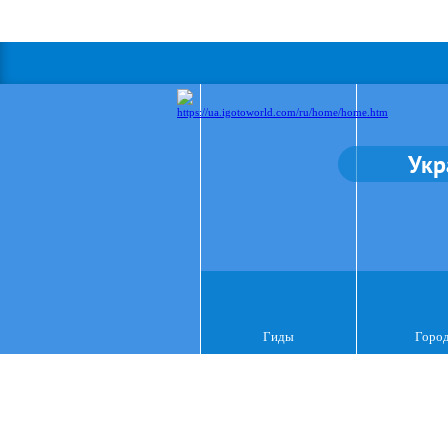
Укр
Гиды
Горо