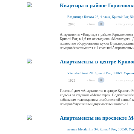
Квартира в районе Горисполк
Владимира Бызова 26, 4-этаж, Кривой Рог, 5
я был
0
я хочу сюда
2040
Апартаменты «Квартира в районе Горисполкома 
Кривой Рог, в 1,6 км от стадиона «Металлург». 
полностью оборудованная кухня В распоряжении
номеровАпартаменты с 1 спальнейАпартаменты с 
Апартаменты в центре Криво
Vitebs'ka Street 20, Кривой Рог, 50069, Украи
я был
0
я хочу сюда
1923
Гостевой дом «Апартаменты в центре Кривого Р
ходьбы от стадиона «Металлург». Подключен бес
кабельным телевидением и собственной ванной к
номеровУлучшенный двухместный номер с 1 ...
Апартаменты на проспекте М
avenue Metalurhiv 34, Кривой Рог, 50050, Ук