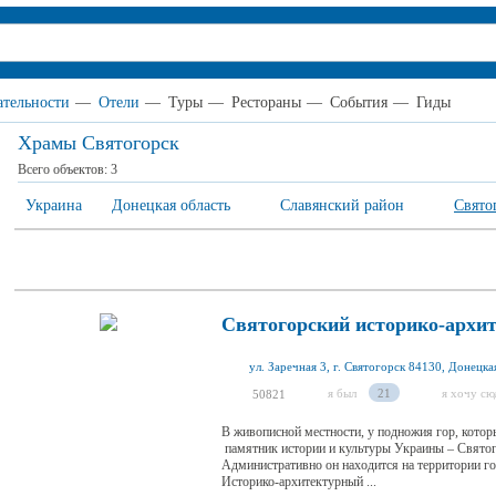
тельности
—
Отели
—
Туры
—
Рестораны
—
События
—
Гиды
Храмы Святогорск
Всего объектов:
3
Украина
Донецкая область
Славянский район
Свято
Святогорский историко-архи
ул. Заречная 3, г. Святогорск 84130, Донецка
я был
21
я хочу сю
50821
В живописной местности, у подножия гор, кото
памятник истории и культуры Украины – Святог
Административно он находится на территории го
Историко-архитектурный ...