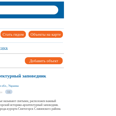
Стать гидом
Объекты на карте
горск
Добавить объект
тектурный заповедник
я обл., Украина
да
16
рые называют святыми, расположен важный
орский историко-архитектурный заповедник.
рода-курорта Святогорск Славянского района.