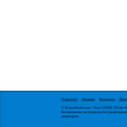
О проекте
Реклама
Контакты
Пере
© IGotoWorld.com - Your GUIDE TO the
Копирование материалов без разрешени
запрещено.