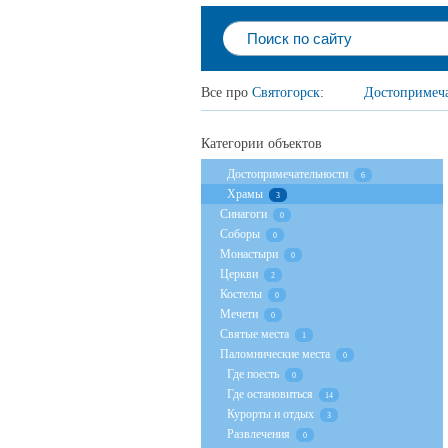
Все про
Святогорск
:
Достопримеча
Категории объектов
Достопримечательности
6
Храмы
3
Cинагоги
0
Соборы
0
Монастыри
0
Церкви
2
Костелы
0
Мечети
0
Святые места
1
Паломнические места
0
Где поесть
0
Где остановиться
14
Курорты и отдых
3
Развлечения
0