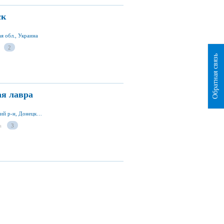
ск
я обл., Украина
2
Обратная связь
ая лавра
ул. Заречная 3, г. Святогорск 84130, Славянский р-н, Донецкая обл., Украина
а
3