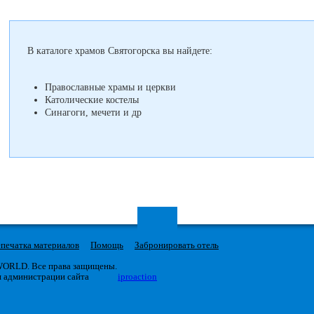
В каталоге храмов Святогорска вы найдете:
Православные храмы и церкви
Католические костелы
Синагоги, мечети и др
печатка материалов
Помощь
Забронировать отель
 WORLD. Все права защищены.
я администрации сайта
iproaction