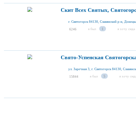
Скит Всех Святых, Святогор
г. Святогорск 84130, Славянский р-н, Донецка
я был
1
я хочу сюда
6246
Свято-Успенская Святогорск
я был
5
я хочу сюд
15844