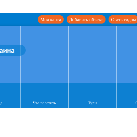
Моя карта
Добавить объект
Стать гидом
аина
да
Что посетить
Туры