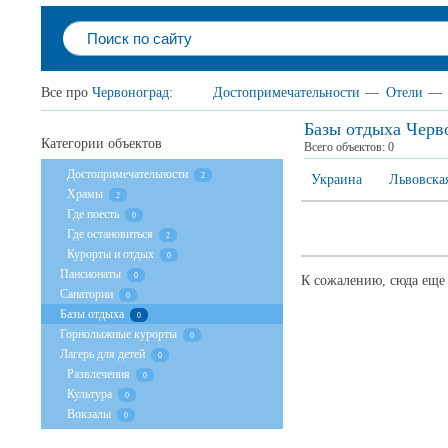
Все про
Червоноград
:
Достопримечательности
—
Отели
—
Базы отдыха Черв
Категории объектов
Всего объектов:
0
Достопримечательности
2
Украина
Львовская
Храмы
2
Где поесть
0
Где остановиться
2
Курорты и отдых
0
Пансионаты
0
К сожалению, сюда еще 
Санатории
0
Базы отдыха
0
Горнолыжные курорты
0
Лагерь для детей
0
Развлечения
0
Культура
0
Вокзалы
0