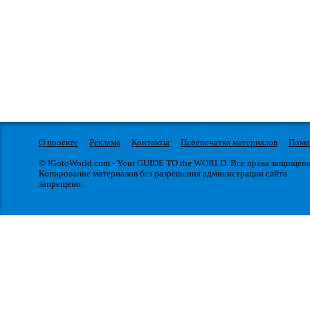
О проекте
Реклама
Контакты
Перепечатка материалов
Пом
© IGotoWorld.com - Your GUIDE TO the WORLD. Все права защищен
Копирование материалов без разрешения администрации сайта
запрещено.