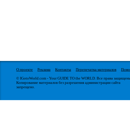
О проекте
Реклама
Контакты
Перепечатка материалов
Пом
© IGotoWorld.com - Your GUIDE TO the WORLD. Все права защищен
Копирование материалов без разрешения администрации сайта
запрещено.