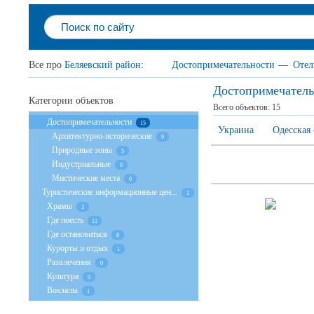
Все про
Беляевский район
:
Достопримечательности
—
Отел
Достопримечатель
Категории объектов
Всего объектов:
15
Достопримечательности
15
Украина
Одесская 
Архитектурно-исторические
9
Природные зоны
5
Индустриальные
0
Мистические места
0
Туристические информационные цен...
1
Храмы
3
Где поесть
11
Где остановиться
8
Курорты и отдых
1
Развлечения
0
Культура
0
Вокзалы
1