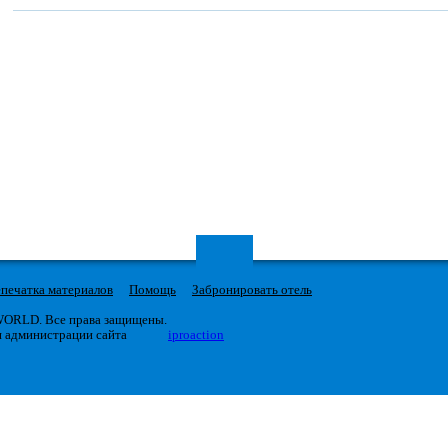
печатка материалов
Помощь
Забронировать отель
 WORLD. Все права защищены.
я администрации сайта
iproaction