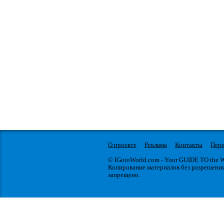
О проекте
Реклама
Контакты
Пере
© IGotoWorld.com - Your GUIDE TO the
Копирование материалов без разрешени
запрещено.