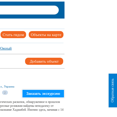
Стать гидом
Объекты на карте
Южный
Добавить объект
Обратная связь
л., Украина
2
Заказать экскурсию
огических раскопок, обнаруженное в прошлом
тересные реликвии найдены неподалеку от
 название Хаджибей. Именно здесь, начиная с 14