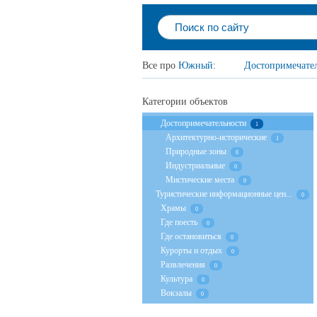
Все про
Южный
:
Достопримечате
Категории объектов
Достопримечательности
1
Архитектурно-исторические
1
Природные зоны
0
Индустриальные
0
Мистические места
0
Туристические информационные цен...
0
Храмы
0
Где поесть
0
Где остановиться
0
Курорты и отдых
0
Развлечения
0
Культура
0
Вокзалы
0