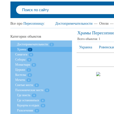
Все про
Пересопницу
:
Достопримечательности
—
Отели
—
Храмы Пересопни
Категории объектов
Всего объектов:
1
Достопримечательности
2
Украина
Ровенская
Храмы
1
Cинагоги
0
Соборы
0
Монастыри
0
Церкви
1
Костелы
0
Мечети
0
Святые места
0
Паломнические места
0
Где поесть
0
Где остановиться
0
Курорты и отдых
0
Развлечения
0