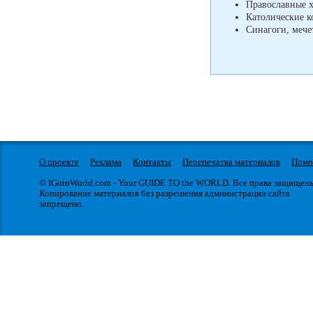
Православные 
Католические к
Синагоги, мече
О проекте
Реклама
Контакты
Перепечатка материалов
Пом
© IGotoWorld.com - Your GUIDE TO the WORLD. Все права защищен
Копирование материалов без разрешения администрации сайта
запрещено.