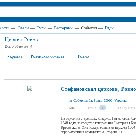
ности
—
Отели
—
Туры
—
Рестораны
—
События
—
Гиды
Церкви Ровно
Всего объектов:
4
Украина
Ровенская область
Ровно
Стефановская церковь, Ровно
ул. Соборная 8а, Ровно 33000, Украина
я был
1
я хочу сюда
6040
На одном из старейших кладбищ Ровно стоит Сте
1848 году на средства генеральши Екатерины Кр
Красовского. Она пожертвовала на церковь 1000 
первомученика архидиакона Стефана 23 ...