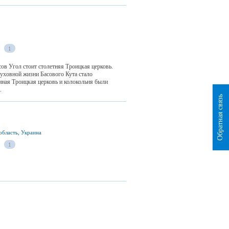
1
ов Угол стоит столетняя Троицкая церковь.
уховной жизни Басового Кута стало
янная Троицкая церковь и колокольня были
.
Обратная связь
область, Украина
1