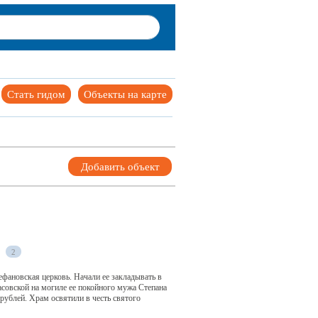
Стать гидом
Объекты на карте
Добавить объект
2
фановская церковь. Начали ее закладывать в
асовской на могиле ее покойного мужа Степана
рублей. Храм освятили в честь святого