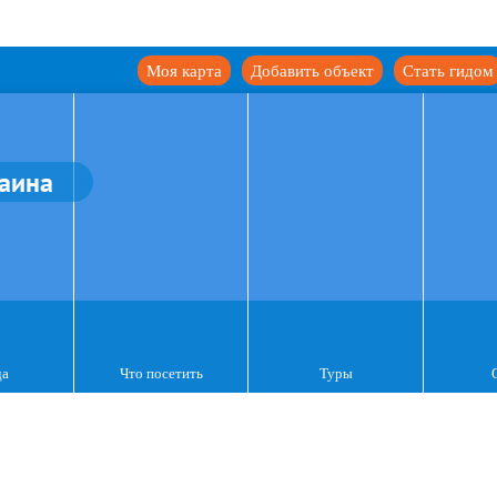
Моя карта
Добавить объект
Стать гидом
аина
да
Что посетить
Туры