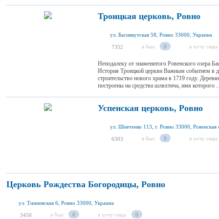
Троицкая церковь, Ровно
ул. Басивкутская 58, Ровно 33000, Украина
я был
0
я хочу сюда
7352
Неподалеку от знаменитого Ровенского озера Бас
История Троицкой церкви Важным событием в д
строительство нового храма в 1719 году. Дерев
построены на средства шляхтича, имя которого ..
Успенская церковь, Ровно
ул. Шевченко 113, г. Ровно 33000, Ровенская 
я был
0
я хочу сюда
6303
Церковь Рождества Богородицы, Ровно
ул. Тинневская 6, Ровно 33000, Украина
я был
0
я хочу сюда
0
3450