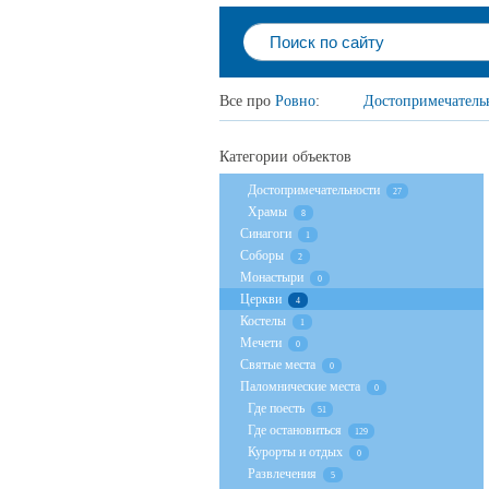
Все про
Ровно
:
Достопримечатель
Категории объектов
Достопримечательности
27
Храмы
8
Cинагоги
1
Соборы
2
Монастыри
0
Церкви
4
Костелы
1
Мечети
0
Святые места
0
Паломнические места
0
Где поесть
51
Где остановиться
129
Курорты и отдых
0
Развлечения
5