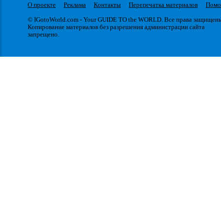
О проекте
Реклама
Контакты
Перепечатка материалов
Пом
© IGotoWorld.com - Your GUIDE TO the WORLD. Все права защищен
Копирование материалов без разрешения администрации сайта
запрещено.