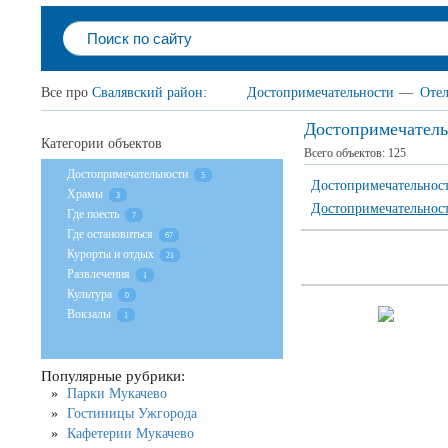
Все про
Свалявский район
:
Достопримечательности
—
Оте
Достопримечатель
Категории объектов
Всего объектов:
125
Достопримечательности
5
Достопримечательнос
Храмы
3
Достопримечательнос
Где поесть
7
Где остановиться
67
Курорты и отдых
21
Развлечения
1
Культура
0
Вокзалы
1
Популярные рубрики:
Парки Мукачево
Гостиницы Ужгорода
Кафетерии Мукачево