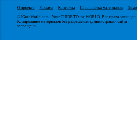
О проекте
Реклама
Контакты
Перепечатка материалов
Пом
© IGotoWorld.com - Your GUIDE TO the WORLD. Все права защищен
Копирование материалов без разрешения администрации сайта
запрещено.