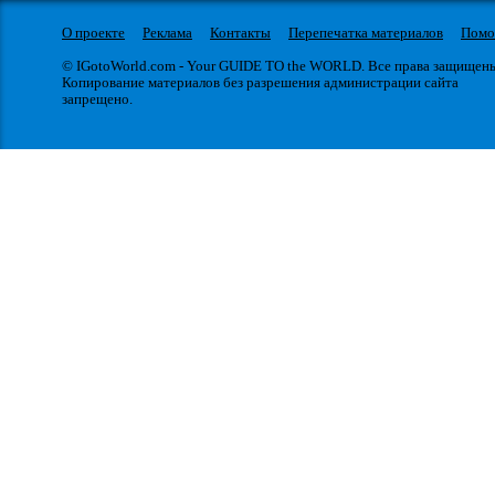
О проекте
Реклама
Контакты
Перепечатка материалов
Пом
© IGotoWorld.com - Your GUIDE TO the WORLD. Все права защищен
Копирование материалов без разрешения администрации сайта
запрещено.