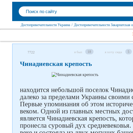
Достопримечательности Украина
/
Достопримечательности Закарпатская о
18
5
я был
я хочу сюда
7722
Чинадиевская крепость
находится небольшой поселок Чинадие
далеко за пределами Украины своими
Первые упоминания об этом историче
веком. Одной из главных местных до
является Чинадиевская крепость, кото
пронесла суровый дух средневековья. 
веке и состояла из двух могучих баше