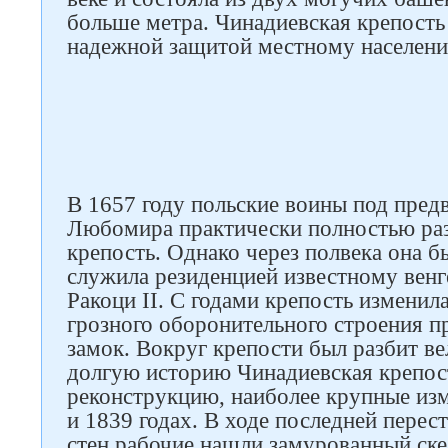
больше метра. Чинадиевская крепость
надежной защитой местному населени
В 1657 году польские воины под пред
Любомира практически полностью р
Следите за нами в соцсетях
крепость. Однако через полвека она б
служила резиденцией известному вен
Ракоци II. С годами крепость изменила
грозного оборонительного строения п
замок. Вокруг крепости был разбит в
долгую историю Чинадиевская крепос
реконструкцию, наиболее крупные из
и 1839 годах. В ходе последней перес
стен рабочие нашли замурованный ске