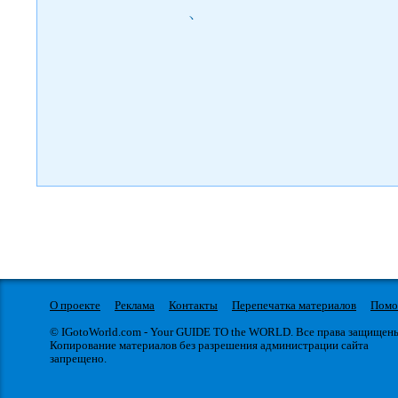
)
О проекте
Реклама
Контакты
Перепечатка материалов
Пом
© IGotoWorld.com - Your GUIDE TO the WORLD. Все права защищен
Копирование материалов без разрешения администрации сайта
запрещено.