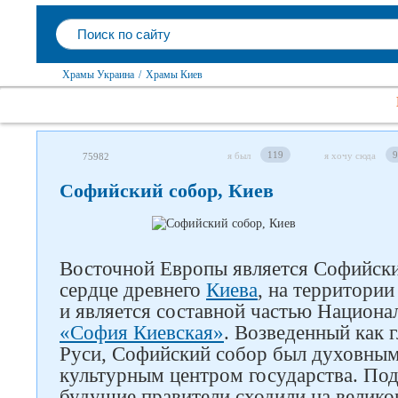
Храмы Украина
/
Храмы Киев
119
9
я был
я хочу сюда
75982
Софийский собор, Киев
Восточной Европы является Софийски
сердце древнего
Киева
, на территори
и является составной частью Национа
«София Киевская»
. Возведенный как 
Руси, Софийский собор был духовным
культурным центром государства. Под
будущие правители сходили на велико