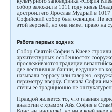
культурного заповедника «София Киев
собор заложил в 1011 году князь Влад
достроил его Ярослав Мудрый в 1017 
Софийский собор был освящен. Не все
этой версией, но она имеет право на 
Работа первых зодчих
Собор Святой Софии в Киеве строили 
архитектурных особенностях сооруже
прослеживаются традиции византийског
две лестничные башни, ведущие на хо
называли террасу или галерею, окру
периметру вверху. Сначала София имел
стены ее традиционно не оштукатурен
Правдой является то, что главная цер
аналогии с храмом Айя София в Стам
Константинополе), но ни в коей мере н