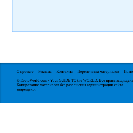
О проекте
Реклама
Контакты
Перепечатка материалов
Пом
© IGotoWorld.com - Your GUIDE TO the WORLD. Все права защищен
Копирование материалов без разрешения администрации сайта
запрещено.