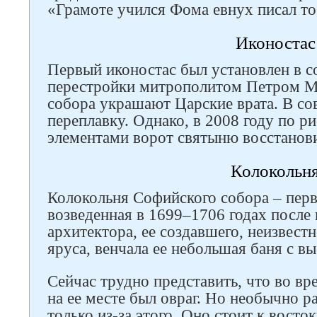
«Грамоте учился Фома евнух писал то
Иконостас
Первый иконостас был установлен в со
перестройки митрополитом Петром Мо
собора украшают Царские врата. В сов
переплавку. Однако, в 2008 году по 
элементами ворот святыню восстанов
Колокольн
Колокольня Софийского собора – перв
возведенная в 1699–1706 годах после 
архитектора, ее создавшего, неизвестн
яруса, венчала ее небольшая баня с 
Сейчас трудно представить, что во вр
на ее месте был овраг. Но необычно р
только из-за этого. Оно стоит к восток