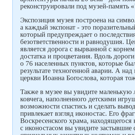
реконструировали под музей-память 
Экспозиция музея построена на симво
а каждый экспонат - это поразительн
который предупреждает о последстви
безответственности и равнодушия. Ц
является дорога с вырванной с корне
Следите за нами в соцсетях
достатка и процветания. Вдоль дороги
о 76 населенных пунктов, которые был
результате техногенной аварии. А над 
церкви Иоанна Богослова, которая то
Также в музее вы увидите маленькую 
ковчега, наполненного детскими игру
возможности спастись и сделать вывод
привлекает взгляд иконостас. Его фра
Воскресенского храма, находящегося 
с иконостасом вы увидите застывшие 