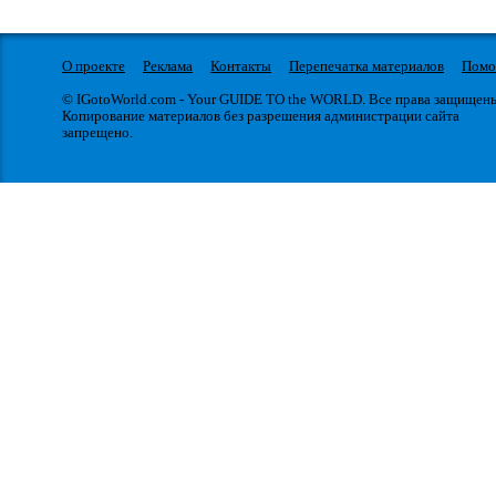
О проекте
Реклама
Контакты
Перепечатка материалов
Пом
© IGotoWorld.com - Your GUIDE TO the WORLD. Все права защищен
Копирование материалов без разрешения администрации сайта
запрещено.