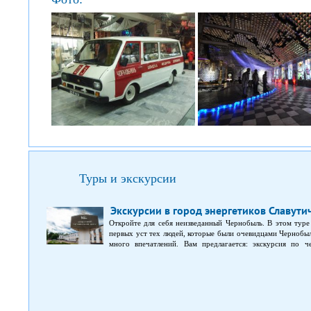
Туры и экскурсии
Экскурсии в город энергетиков Славути
Откройте для себя неизведанный Чернобыль. В этом туре 
первых уст тех людей, которые были очевидцами Чернобыл
много впечатлений. Вам предлагается: экскурсия по 
впечатляющих историях того события; обзорная экску
участниками ликвидации Чернобыльской АЭС.