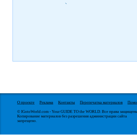
)
О проекте
Реклама
Контакты
Перепечатка материалов
Пом
© IGotoWorld.com - Your GUIDE TO the WORLD. Все права защищен
Копирование материалов без разрешения администрации сайта
запрещено.