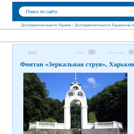
Достопримечательности Украина
/
Достопримечательности Харьковская о
35
3
я был
я хочу сюда
34155
Фонтан «Зеркальная струя», Харько