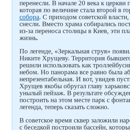
перенесли. В начале 20 века к церкви
которая по величине стала второй в г
собора
. С приходом советской власти,
снесли. Вместо храма собирались пост
из-за переноса столицы в Киев, эти п
жизнь.
По легенде, «Зеркальная струя» появи
Никите Хрущеву. Территория бывшего
решили использовать как троллейбус
Следите за нами в соцсетях
небом. Но панорама все равно была а
непрезентабельная. И вот, увидев пуст
Хрущев якобы обругал главу харьков
унылый пейзаж. В результате обсужд
построить на этом месте парк с фонта
легенда, теперь сказать сложно.
В советское время сквер заложили на
с беседкой построили бассейн, которы