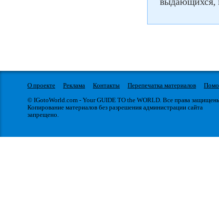
выдающихся, 
О проекте
Реклама
Контакты
Перепечатка материалов
Пом
© IGotoWorld.com - Your GUIDE TO the WORLD. Все права защищен
Копирование материалов без разрешения администрации сайта
запрещено.