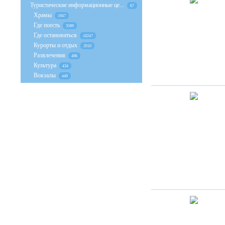
Туристические информационные це...
67
Храмы
1947
Где поесть
3589
Где остановиться
10247
Курорты и отдых
2010
Развлечения
496
Культура
434
Вокзалы
449