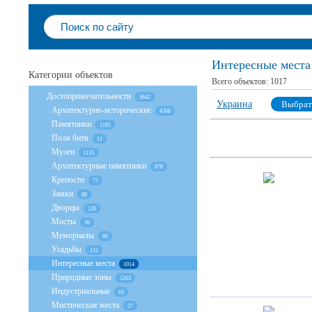
Интересные места
Категории объектов
Всего объектов:
1017
Достопримечательности
5642
Украина
Выбрат
Архитектурно-исторические
4308
Памятники
1191
Поля битв
11
Музеи
1115
Архитектурные памятники
676
Крепости
77
Замки
80
Дворцы
126
Мосты
36
Мемориалы
90
Усадьбы
131
Интересные места
1014
Природные зоны
1263
Индустриальные
63
Мистические места
27