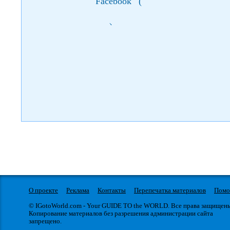
Facebook
(
)
О проекте
Реклама
Контакты
Перепечатка материалов
Пом
© IGotoWorld.com - Your GUIDE TO the WORLD. Все права защищен
Копирование материалов без разрешения администрации сайта
запрещено.