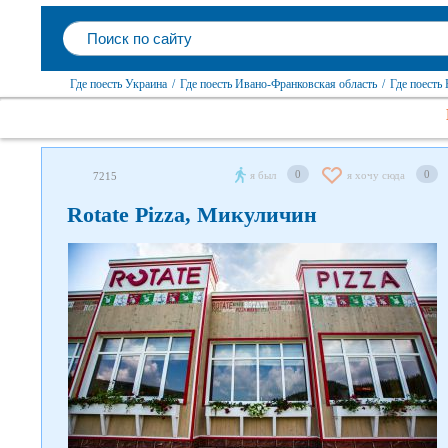
Где поесть Украина
/
Где поесть Ивано-Франковская область
/
Где поесть
0
0
я был
я хочу сюда
7215
Rotate Pizza, Микуличин