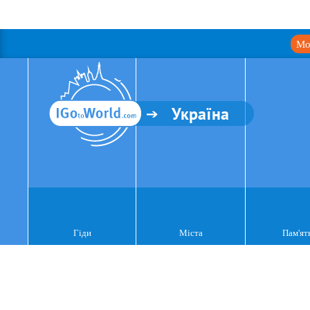
Мо
Україна
Гіди
Міста
Пам'ят