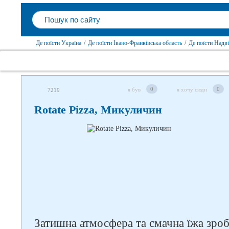
Де поїсти Україна
/
Де поїсти Івано-Франківська область
/
Де поїсти Надв
0
0
я був
я хочу сюди
7219
Rotate Pizza, Микуличин
Слідкуйте за нами в
соцмережах
Затишна атмосфера та смачна їжа зро