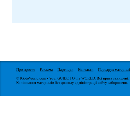
Про проект
Реклама
Партнери
Контакти
Передрук матеріал
© IGotoWorld.com - Your GUIDE TO the WORLD. Всі права захищені.
Копіювання матеріалів без дозволу адміністрації сайту заборонено.