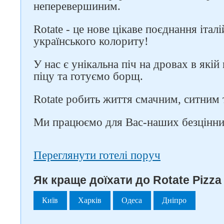
неперевершиним.
Rotate - це нове цікаве поєднання італі
українського колориту!
У нас є унікальна піч на дровах в які
піцу та готуємо борщ.
Rotate робить життя смачним, ситним 
Ми працюємо для Вас-наших безцінни
Переглянути готелі поруч
Як краще доїхати до Rotate Pizza 
Київ
Харків
Одеса
Дніпро