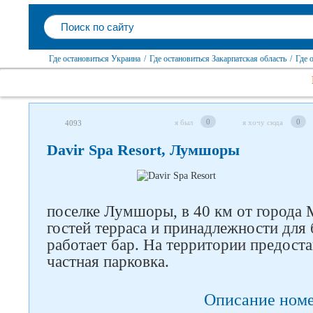
Где остановиться Украина
/
Где остановиться Закарпатская область
/
Где 
0
0
я был
я хочу сюда
4093
Davir Spa Resort, Лумшоры
поселке Лумшоры, в 40 км от города 
гостей терраса и принадлежности для
работает бар. На территории предоста
Следите за нами в соцсетях
частная парковка.
Описание ном