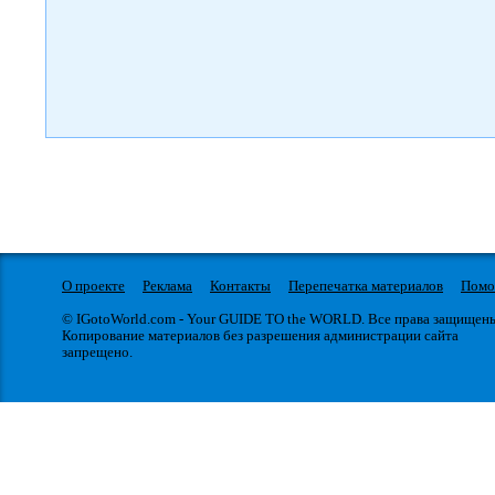
О проекте
Реклама
Контакты
Перепечатка материалов
Пом
© IGotoWorld.com - Your GUIDE TO the WORLD. Все права защищен
Копирование материалов без разрешения администрации сайта
запрещено.