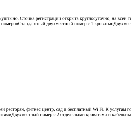
 Буштыно. Стойка регистрации открыта круглосуточно, на всей т
ие номеровСтандартный двухместный номер с 1 кроватьюДвухмест
тей ресторан, фитнес-центр, сад и бесплатный Wi-Fi. К услугам
тямиДвухместный номер с 2 отдельными кроватями и кабельным