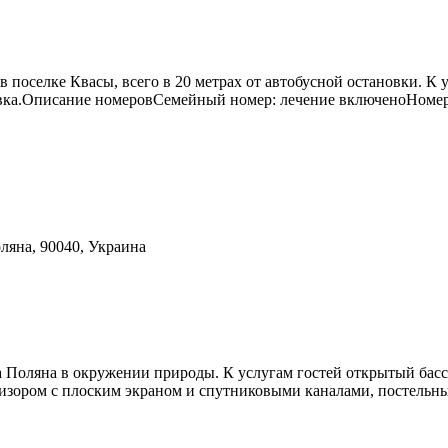
поселке Квасы, всего в 20 метрах от автобусной остановки. К у
овка.Описание номеровСемейный номер: лечение включеноНомер 
яна, 90040, Украина
а Поляна в окружении природы. К услугам гостей открытый басс
визором с плоским экраном и спутниковыми каналами, постельным