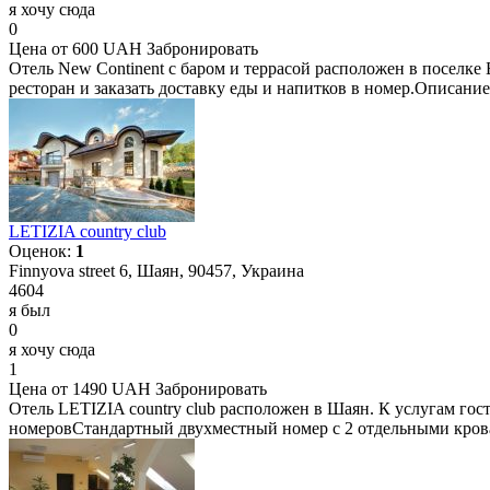
я хочу сюда
0
Цена от 600 UAH
Забронировать
Отель New Continent с баром и террасой расположен в поселке
ресторан и заказать доставку еды и напитков в номер.Описан
LETIZIA country club
Оценок:
1
Finnyova street 6, Шаян, 90457, Украина
4604
я был
0
я хочу сюда
1
Цена от 1490 UAH
Забронировать
Отель LETIZIA country club расположен в Шаян. К услугам гос
номеровСтандартный двухместный номер с 2 отдельными крова