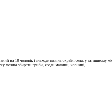
й на 10 чоловік і знаходиться на окраїні села, у затишному міс
ітку можна збирати гриби, ягоди малини, чорниці, ...