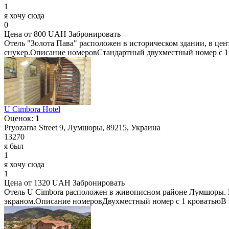
1
я хочу сюда
0
Цена от 800 UAH
Забронировать
Отель "Золота Пава" расположен в историческом здании, в цент
снукер.Описание номеровСтандартный двухместный номер с 1
U Сimbora Hotel
Оценок:
1
Pryozarna Street 9, Лумшоры, 89215, Украина
13270
я был
1
я хочу сюда
1
Цена от 1320 UAH
Забронировать
Отель U Сimbora расположен в живописном районе Лумшоры. К 
экраном.Описание номеровДвухместный номер с 1 кроватьюВ это