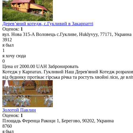
Дерев’яний котедж, с.Гукливий в Закарпатті
Оценок:
1
вул. Нова 315-A Воловець с.Гукливе, Huklyvyy, 77171, Украина
3912
я был
1
я хочу сюда
0
Цена от 2000.00 UAH
Забронировать
Котедж у Карпатах. Гукливий Наш Дерев'яний Котедж розраховани
від будинку протікає гірська річка та ростуть хвойні ліси, де вл
Золотой Павлин
Оценок:
1
Площадь Ференца Ракоци 1, Берегово, 90202, Украина
8760
я был