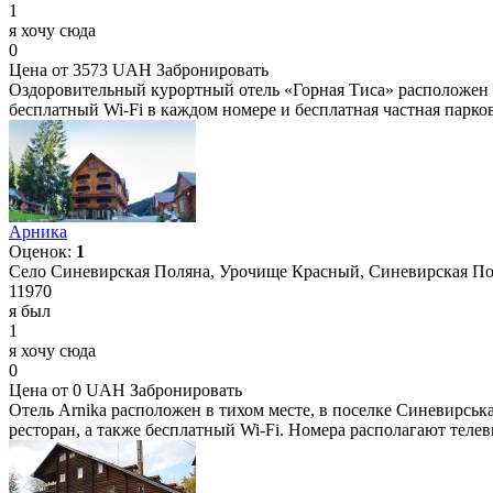
1
я хочу сюда
0
Цена от 3573 UAH
Забронировать
Оздоровительный курортный отель «Горная Тиса» расположен в 
бесплатный Wi-Fi в каждом номере и бесплатная частная парк
Арника
Оценок:
1
Село Синевирская Поляна, Урочище Красный, Синевирская Пол
11970
я был
1
я хочу сюда
0
Цена от 0 UAH
Забронировать
Отель Arnika расположен в тихом месте, в поселке Синевирськ
ресторан, а также бесплатный Wi-Fi. Номера располагают теле