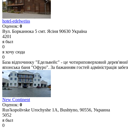
hotel-edelweiss
Оценок:
0
Вул. Борканюка 5 смт. Ясіня 90630 Україна
4201
я был
0
я хочу сюда
0
База відпочинку "Едельвейс" - це чотириповерховий дерев'яний
японська баня "Офуро". За бажанням гостей адміністрація забезп
New Continent
Оценок:
0
Rus'kopolivske Urochyshe 1A, Bushtyno, 90556, Украина
5052
я был
0