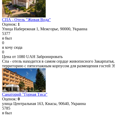
СПА - Отель "Живая Вода"
Оценок:
1
Улица Набережная 1, Межгорье, 90000, Украина
5377
я был
0
я хочу сюда
0
Цена от 1080 UAH
Забронировать
Спа - отель находится в самом сердце живописного Закарпатья
территорию с пятиэтажным корпусом для размещения гостей 39 н
Cанаторий "Горная Тиса"
Оценок:
0
улица Центральная 163, Квасы, 90640, Украина
5785
я был