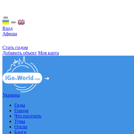
Вход
Афиша
Стать гидом
Добавить объект
Моя карта
Украина
Гиды
Города
Что посетить
Туры
Отели
Блоги