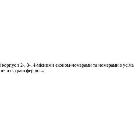
 корпус з 2-, 3-, 4-місними економ-номерами та номерами з усім
ечить трансфер до ...