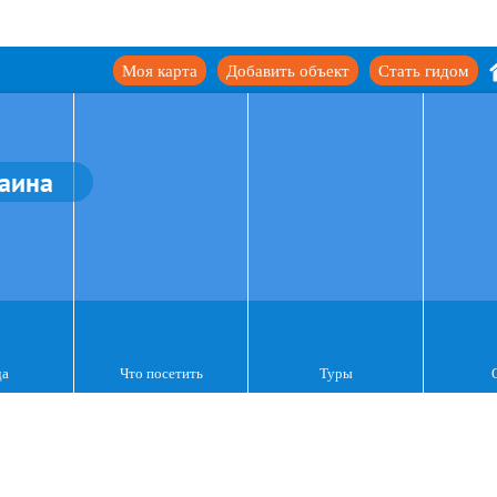
Моя карта
Добавить объект
Стать гидом
аина
да
Что посетить
Туры