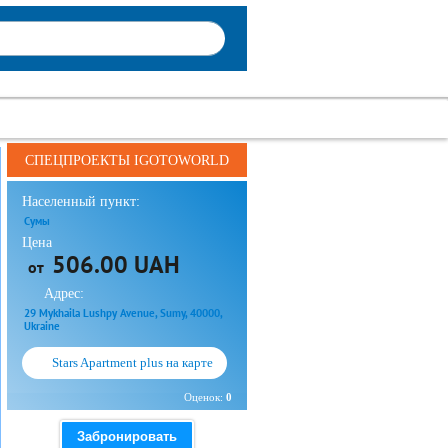
СПЕЦПРОЕКТЫ IGOTOWORLD
Населенный пункт:
Сумы
Цена
506.00 UAH
от
Адрес:
29 Mykhaila Lushpy Avenue, Sumy, 40000,
Ukraine
Stars Apartment plus на карте
Оценок:
0
Забронировать