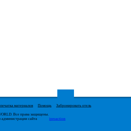
печатка материалов
Помощь
Забронировать отель
 WORLD. Все права защищены.
я администрации сайта
iproaction