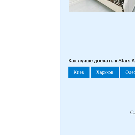
Как лучше доехать к Stars A
Киев
Харьков
Оде
С