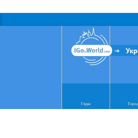
Укр
Гиды
Горо