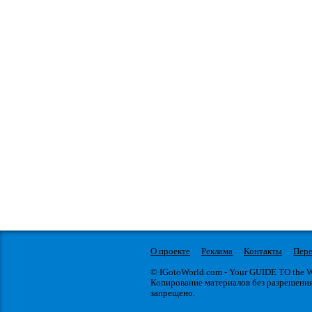
О проекте
Реклама
Контакты
Пере
© IGotoWorld.com - Your GUIDE TO the
Копирование материалов без разрешени
запрещено.