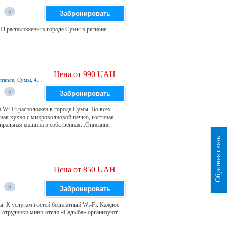
0
Забронировать
-Fi расположены в городе Сумы в регионе
Цена от 990 UAH
5 Mykhaila Lushpy Avenue 28 building, first entrance, Сумы, 40000, Украина
0
Забронировать
 Wi-Fi расположен в городе Сумы. Во всех
нная кухня с микроволновой печью, гостиная
тиральная машина и собственная...Описание
Обратная связь
Цена от 850 UAH
0
Забронировать
. К услугам гостей бесплатный Wi-Fi. Каждое
 Сотрудники мини-отеля «Садыба» организуют