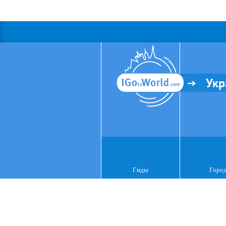
Укр
Гиды
Горо