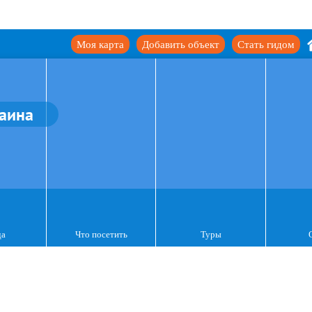
Моя карта
Добавить объект
Стать гидом
аина
да
Что посетить
Туры