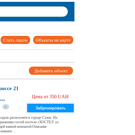
Стать гидом
Объекты на карте
Добавить объект
оссе 21
Цена от 350 UAH
аина
0
Забронировать
 садом расположен в городе Сумы. На
поряжении гостей хостела «ХОСТЕЛ: ул.
бщей ванной комнатой.Описание
льными ...