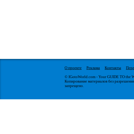
О проекте
Реклама
Контакты
Пере
© IGotoWorld.com - Your GUIDE TO the
Копирование материалов без разрешени
запрещено.