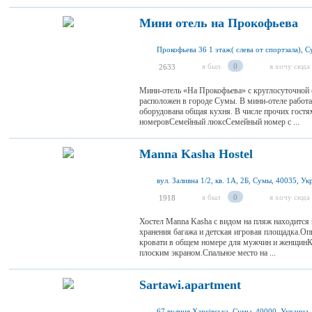
Мини отель на Прокофьева
я был
0
я хочу сюда
2633
Мини-отель «На Прокофьева» с круглосуточной 
расположен в городе Сумы. В мини-отеле работа
оборудована общая кухня. В числе прочих гост
номеровСемейный люксСемейный номер с ...
Manna Kasha Hostel
вул. Заливна 1/2, кв. 1А, 2Б, Сумы, 40035, Ук
я был
0
я хочу сюда
1918
Хостел Manna Kasha с видом на пляж находится 
хранения багажа и детская игровая площадка.О
кровати в общем номере для мужчин и женщинКр
плоским экраном.Спальное место на ...
Sartawi.apartment
67 вулиця Харківська, Сумы, 40000, Украина