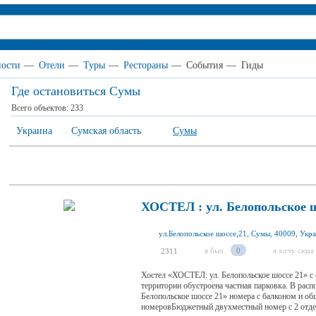
ности
—
Отели
—
Туры
—
Рестораны
—
События
—
Гиды
Где остановиться Сумы
Всего объектов:
233
Украина
Сумская область
Сумы
ХОСТЕЛ : ул. Белопольское ш
ул.Белопольское шоссе,21, Сумы, 40009, Укр
я был
0
я хочу сюда
2311
Хостел «ХОСТЕЛ: ул. Белопольское шоссе 21» с
территории обустроена частная парковка. В рас
Белопольское шоссе 21» номера с балконом и о
номеровБюджетный двухместный номер с 2 отде