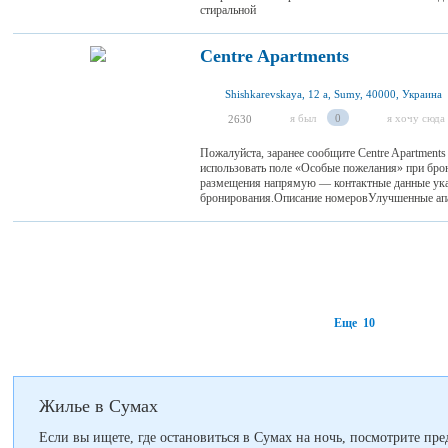
стиральной
Centre Apartments
Shishkarevskaya, 12 a, Sumy, 40000, Украина
я был
0
я хочу сюда
2630
Пожалуйста, заранее сообщите Centre Apartment
использовать поле «Особые пожелания» при брон
размещения напрямую — контактные данные ук
бронирования.Описание номеровУлучшенные апар
Еще 10
Жилье в Сумах
Если вы ищете, где остановиться в Сумах на ночь, посмотрите пре