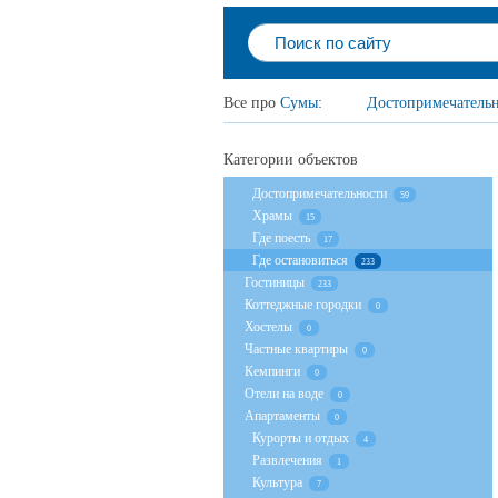
Все про
Сумы
:
Достопримечатель
Категории объектов
Достопримечательности
59
Храмы
15
Где поесть
17
Где остановиться
233
Гостиницы
233
Коттеджные городки
0
Хостелы
0
Частные квартиры
0
Кемпинги
0
Отели на воде
0
Апартаменты
0
Курорты и отдых
4
Развлечения
1
Культура
7