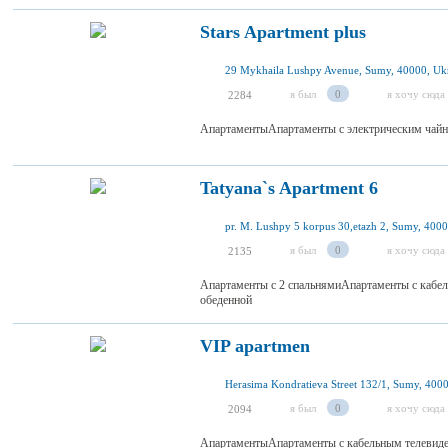
Stars Apartment plus
29 Mykhaila Lushpy Avenue, Sumy, 40000, Uk
я был
0
я хочу сюда
2284
АпартаментыАпартаменты с электрическим чайн
Tatyana`s Apartment 6
pr. M. Lushpy 5 korpus 30,etazh 2, Sumy, 4000
я был
0
я хочу сюда
2135
Апартаменты с 2 спальнямиАпартаменты с кабе
обеденной
VIP apartmen
Herasima Kondratieva Street 132/1, Sumy, 400
я был
0
я хочу сюда
2094
АпартаментыАпартаменты с кабельным телевид