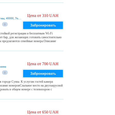
Цена от 310 UAH
Прокофьева 36 1 этаж( слева от спортзала), Сумы, 40000, Украина
0
Забронировать
стойкой регистрации и бесплатным Wi-Fi
ет бар, для желающих готовить самостоятельно
ям предлагаются семейные номера.Описание
Цена от 700 UAH
раина
0
Забронировать
в городе Сумы. К услугам гостей камера
писание номеровСпальное место на двухъярусной
овать в общем номере с телевизором с
Цена от 650 UAH