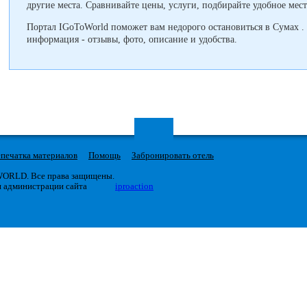
другие места. Сравнивайте цены, услуги, подбирайте удобное мес
Портал IGoToWorld поможет вам недорого остановиться в Сумах .
информация - отзывы, фото, описание и удобства.
печатка материалов
Помощь
Забронировать отель
 WORLD. Все права защищены.
я администрации сайта
iproaction