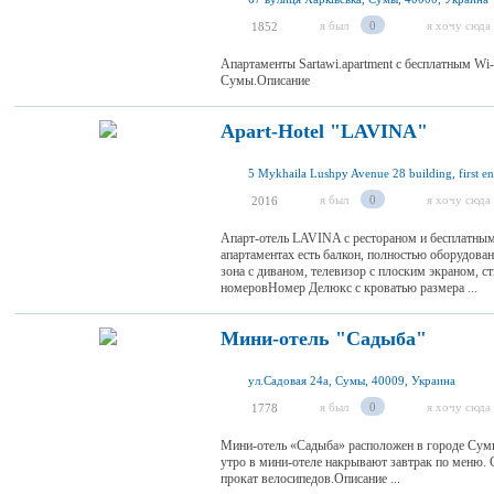
я был
0
я хочу сюда
1852
Апартаменты Sartawi.apartment с бесплатным Wi
Сумы.Описание
Apart-Hotel "LAVINA"
я был
0
я хочу сюда
2016
Апарт-отель LAVINA с рестораном и бесплатным
апартаментах есть балкон, полностью оборудова
зона с диваном, телевизор с плоским экраном, с
номеровНомер Делюкс с кроватью размера ...
Мини-отель "Садыба"
ул.Садовая 24а, Сумы, 40009, Украина
я был
0
я хочу сюда
1778
Мини-отель «Садыба» расположен в городе Сумы
утро в мини-отеле накрывают завтрак по меню.
прокат велосипедов.Описание ...