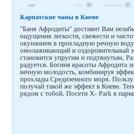
Следите за нами в соцсетях
0
1
я был
я хочу сюда
4988
Карпатские чаны в Киеве
"Баня Афродиты" доставит Вам незаб
ощущения легкости, свежести и чистот
окунанием в прохладную речную воду
омолаживающий и оздоровительный э
становится упругим и подтянутым, Ра
радуется. Богиня красоты Афродита зн
вечную молодость, комбинируя эффек
прохлады Средиземного моря. Пользу
получай такой же эффект в Киеве. Те
рядом с тобой. Посети X- Park в парк