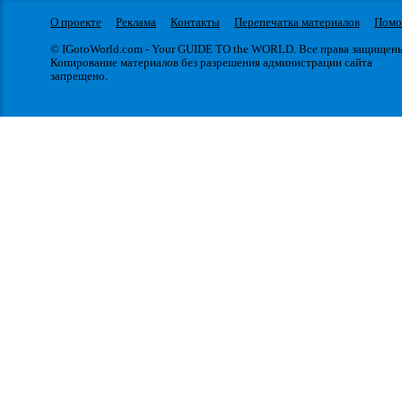
О проекте
Реклама
Контакты
Перепечатка материалов
Пом
© IGotoWorld.com - Your GUIDE TO the WORLD. Все права защищен
Копирование материалов без разрешения администрации сайта
запрещено.