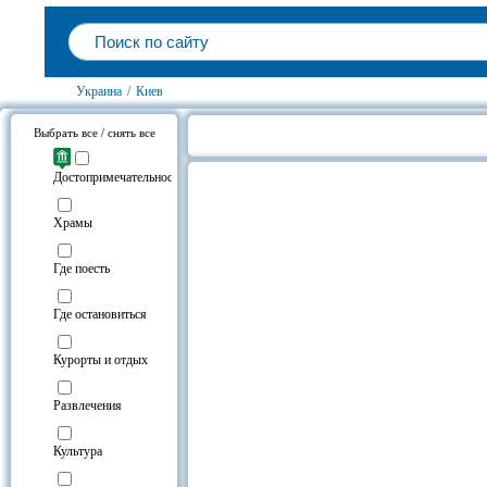
Украина
/
Киев
Выбрать все / снять все
Карпатские чаны в Киеве на карт
Достопримечательности
Храмы
Где поесть
Где остановиться
Курорты и отдых
Развлечения
Культура