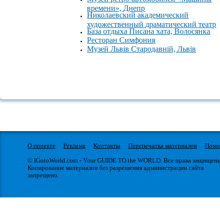
времени», Днепр
Николаевский академический
художественный драматический театр
База отдыха Писана хата, Волосянка
Ресторан Симфония
Музей Львів Стародавній, Львів
О проекте
Реклама
Контакты
Перепечатка материалов
Пом
© IGotoWorld.com - Your GUIDE TO the WORLD. Все права защищен
Копирование материалов без разрешения администрации сайта
запрещено.