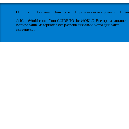
О проекте
Реклама
Контакты
Перепечатка материалов
Пом
© IGotoWorld.com - Your GUIDE TO the WORLD. Все права защищен
Копирование материалов без разрешения администрации сайта
запрещено.