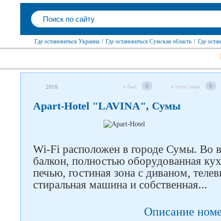
Где остановиться Украина
/
Где остановиться Сумская область
/
Где оста
0
0
я был
я хочу сюда
2018
Apart-Hotel "LAVINA", Сумы
Следите за нами в соцсетях
Wi-Fi расположен в городе Сумы. Во в
балкон, полностью оборудованная ку
печью, гостиная зона с диваном, теле
стиральная машина и собственная...
Описание ном