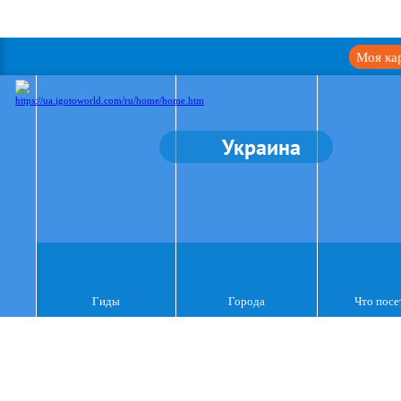
Моя ка
Украина
Гиды
Города
Что посе