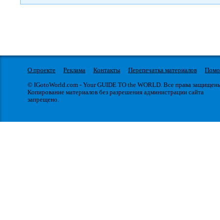
О проекте
Реклама
Контакты
Перепечатка материалов
Пом
© IGotoWorld.com - Your GUIDE TO the WORLD. Все права защищен
Копирование материалов без разрешения администрации сайта
запрещено.