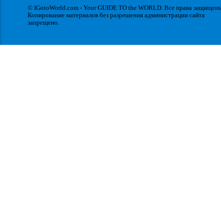
© IGotoWorld.com - Your GUIDE TO the WORLD. Все права защищен
Копирование материалов без разрешения администрации сайта
запрещено.