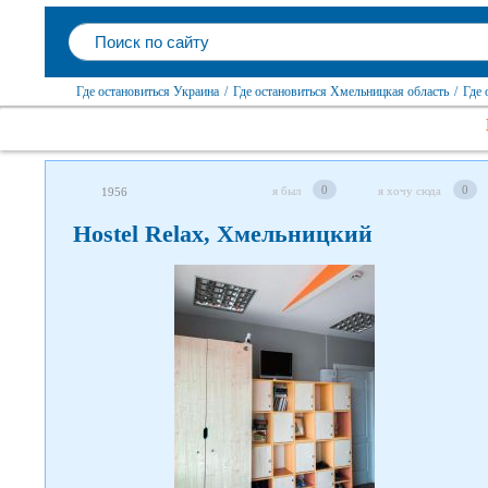
Где остановиться Украина
/
Где остановиться Хмельницкая область
/
Где 
0
0
я был
я хочу сюда
1956
Следите за нами в соцсетях
Hostel Relax, Хмельницкий