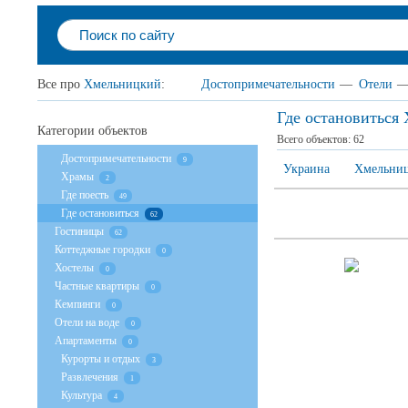
Все про
Хмельницкий
:
Достопримечательности
—
Отели
Где остановиться
Категории объектов
Всего объектов:
62
Достопримечательности
9
Украина
Хмельниц
Храмы
2
Где поесть
49
Где остановиться
62
Гостиницы
62
Коттеджные городки
0
Хостелы
0
Частные квартиры
0
Кемпинги
0
Отели на воде
0
Апартаменты
0
Курорты и отдых
3
Развлечения
1
Культура
4