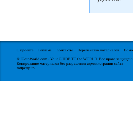
О проекте
Реклама
Контакты
Перепечатка материалов
Пом
© IGotoWorld.com - Your GUIDE TO the WORLD. Все права защищен
Копирование материалов без разрешения администрации сайта
запрещено.