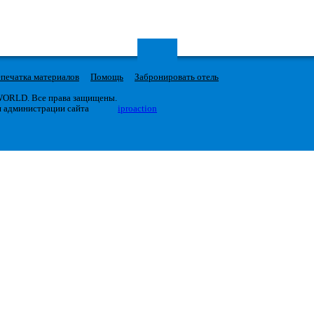
печатка материалов
Помощь
Забронировать отель
 WORLD. Все права защищены.
я администрации сайта
iproaction