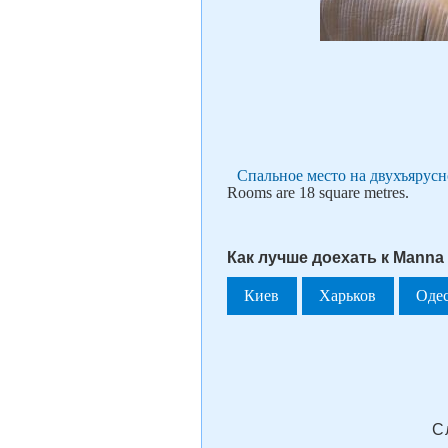
Спальное место на двухъярус
Rooms are 18 square metres.
Как лучше доехать к Manna 
Киев
Харьков
Оде
С