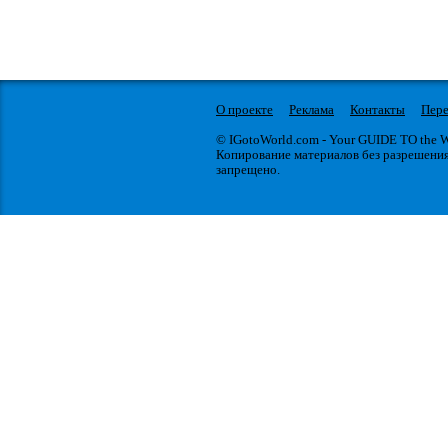
О проекте
Реклама
Контакты
Пере
© IGotoWorld.com - Your GUIDE TO the
Копирование материалов без разрешени
запрещено.