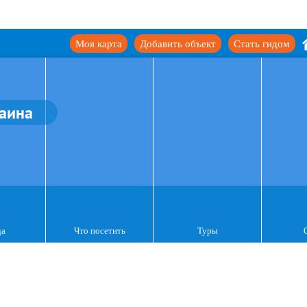
Моя карта
Добавить объект
Стать гидом
аина
да
Что посетить
Туры