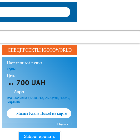
СПЕЦПРОЕКТЫ IGOTOWORLD
Населенный пункт:
Сумы
Цена
700 UAH
от
Адрес:
вул. Заливна 1/2, кв. 1А, 2Б, Сумы, 40035,
Украина
Manna Kasha Hostel на карте
Оценок:
0
Забронировать