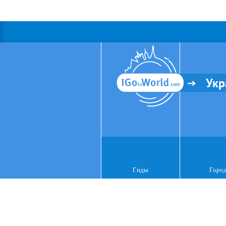
Укр
Гиды
Горо