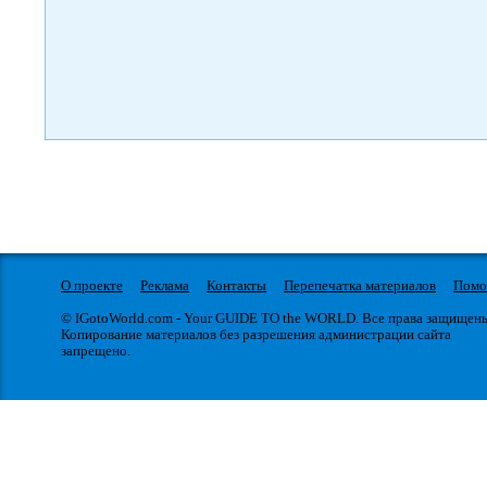
О проекте
Реклама
Контакты
Перепечатка материалов
Пом
© IGotoWorld.com - Your GUIDE TO the WORLD. Все права защищен
Копирование материалов без разрешения администрации сайта
запрещено.