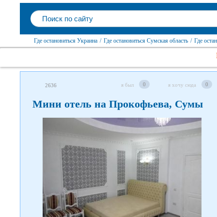
Где остановиться Украина
/
Где остановиться Сумская область
/
Где оста
0
0
я был
я хочу сюда
2636
Мини отель на Прокофьева, Сумы
Следите за нами в соцсетях