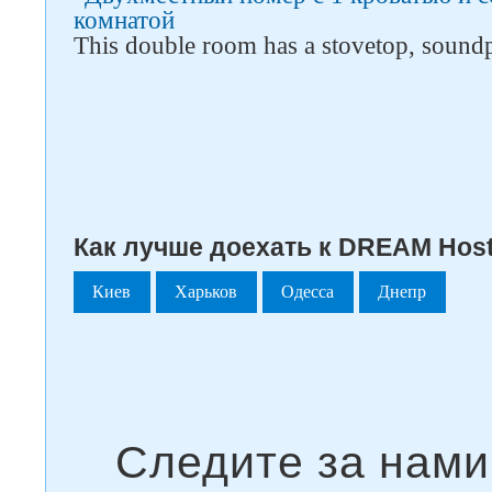
комнатой
This double room has a stovetop, soundp
Как лучше доехать к DREAM Hoste
Киев
Харьков
Одесса
Днепр