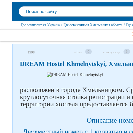
Где остановиться Украина
/
Где остановиться Хмельницкая область
/
Где 
0
0
я был
я хочу сюда
1998
DREAM Hostel Khmelnytskyi, Хмель
Следите за нами в соцсетях
расположен в городе Хмельницком. С
круглосуточная стойка регистрации и 
территории хостела предоставляется б
Описание ном
Двухместный номер с 1 кроватью и с