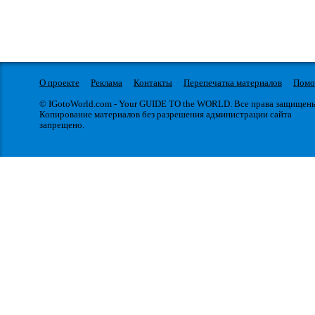
О проекте
Реклама
Контакты
Перепечатка материалов
Пом
© IGotoWorld.com - Your GUIDE TO the WORLD. Все права защищен
Копирование материалов без разрешения администрации сайта
запрещено.