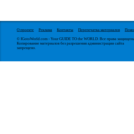
О проекте
Реклама
Контакты
Перепечатка материалов
Пом
© IGotoWorld.com - Your GUIDE TO the WORLD. Все права защищен
Копирование материалов без разрешения администрации сайта
запрещено.