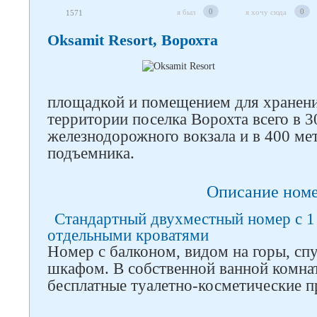
0
0
я был
я хочу сюда
1571
Oksamit Resort, Ворохта
площадкой и помещением для хранени
территории поселка Ворохта всего в 3
железнодорожного вокзала и в 400 ме
подъемника.
Описание ном
Стандартный двухместный номер с 1
Следите за нами в соцсетях
отдельными кроватями
Номер с балконом, видом на горы, сп
шкафом. В собственной ванной комнат
бесплатные туалетно-косметические 