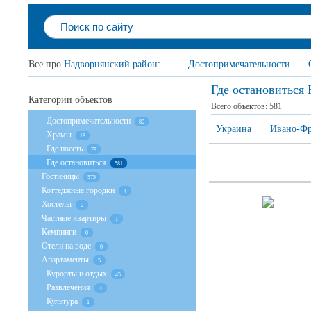
Все про
Надворнянский район
:
Достопримечательности
—
Где остановиться
Категории объектов
Всего объектов:
581
Достопримечательности
80
Украина
Ивано-Фр
Храмы
18
Где поесть
78
Где остановиться
581
Гостиницы
575
Коттеджные городки
4
Хостелы
0
Частные квартиры
1
Кемпинги
0
Отели на воде
0
Апартаменты
5
Курорты и отдых
45
Развлечения
4
Культура
1