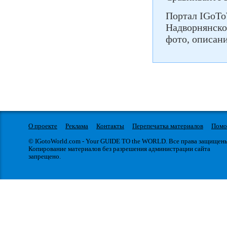
Портал IGoTo
Надворнянско
фото, описани
О проекте
Реклама
Контакты
Перепечатка материалов
Пом
© IGotoWorld.com - Your GUIDE TO the WORLD. Все права защищен
Копирование материалов без разрешения администрации сайта
запрещено.