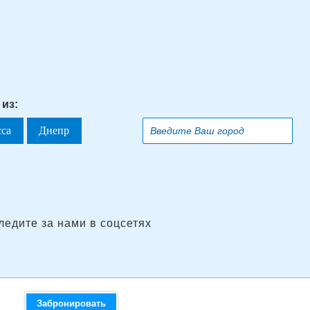
 из:
сса
Днепр
ледите за нами в соцсетях
Забронировать