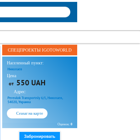
СПЕЦПРОЕКТЫ IGOTOWORLD
Населенный пункт:
Николаев
Цена
550 UAH
от
Адрес:
Pereulok Transportniy 6/1, Николаев,
54020, Украина
Ceasar на карте
Оценок:
0
Забронировать