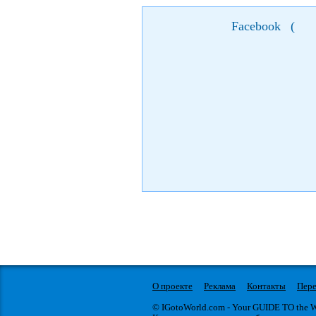
Facebook
(
О проекте
Реклама
Контакты
Пере
© IGotoWorld.com - Your GUIDE TO the