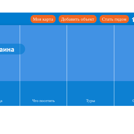
Моя карта
Добавить объект
Стать гидом
аина
да
Что посетить
Туры