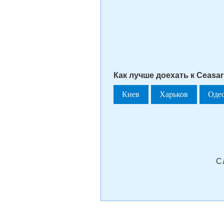
Как лучше доехать к Ceasar
Киев
Харьков
Оде
С