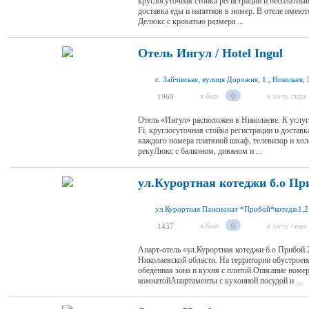
круглосуточная стойка регистрации и бесплатный
доставка еды и напитков в номер. В отеле име
Делюкс с кроватью размера ...
Отель Ингул / Hotel Ingul
с. Зайчівське, вулиця Дорожня, 1., Николаев,
я был
0
я хочу сюда
1969
Отель «Ингул» расположен в Николаеве. К услуга
Fi, круглосуточная стойка регистрации и доставк
каждого номера платяной шкаф, телевизор и хо
рекуЛюкс с балконом, диваном и ...
ул.Курортная котеджи б.о Пр
я был
0
я хочу сюда
1437
Апарт-отель «ул.Курортная котеджи б.о Прибой 
Николаевской области. На территории обустроена
обеденная зона и кухня с плитой.Описание ном
комнатойАпартаменты с кухонной посудой и ...