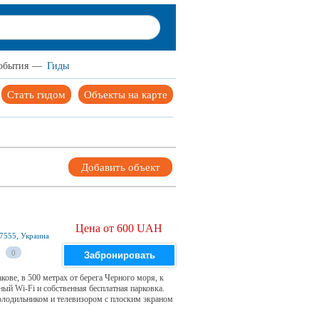
обытия
—
Гиды
Стать гидом
Объекты на карте
Добавить объект
Цена от 600 UAH
57555, Украина
0
Забронировать
ове, в 500 метрах от берега Черного моря, к
ный Wi-Fi и собственная бесплатная парковка.
олодильником и телевизором с плоским экраном