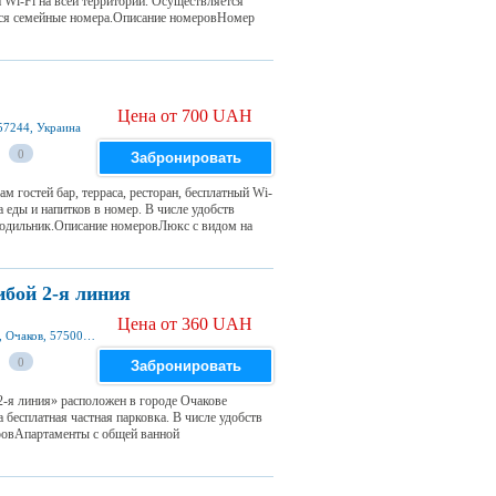
 Wi-Fi на всей территории. Осуществляется
ются семейные номера.Описание номеровНомер
Цена от 700 UAH
 57244, Украина
0
Забронировать
м гостей бар, терраса, ресторан, бесплатный Wi-
а еды и напитков в номер. В числе удобств
лодильник.Описание номеровЛюкс с видом на
ибой 2-я линия
Цена от 360 UAH
ул.Курортная Пансионат *Прибой*котедж1,2, Очаков, 57500, Украина
0
Забронировать
2-я линия» расположен в городе Очакове
 бесплатная частная парковка. В числе удобств
еровАпартаменты с общей ванной