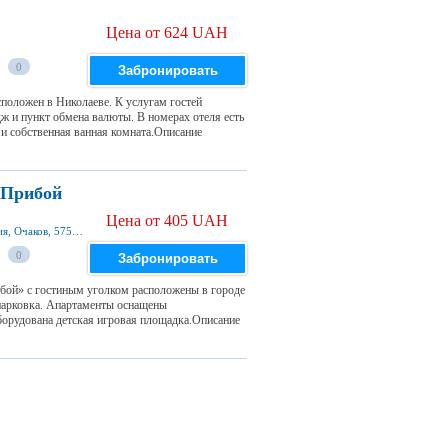
Цена от 624 UAH
0
Забронировать
сположен в Николаеве. К услугам гостей
дж и пункт обмена валюты. В номерах отеля есть
и собственная ванная комната.Описание
 Прибой
Цена от 405 UAH
вулиця Курортна б\о прибой котеджи 2-я линия, Очаков, 57500, Украина
0
Забронировать
бой» с гостиным уголком расположены в городе
 парковка. Апартаменты оснащены
борудована детская игровая площадка.Описание