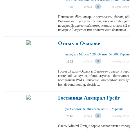
я был
0
я хочу сюда
1570
Пансионат «Черномор» с рестораном, баром, об
Рыбаковка. К услугам гостей детский клуб и де
номеровДвухместный номер эконом-класса с 2 
номере с 2 отдельными кроватями и балконом ...
Отдых в Очакове
переулок Морской 20, Очаков, 57500, Украин
я был
0
я хочу сюда
1895
Гостевой дом «Отдых в Очакове» с садом и терр
гостей общая кухня, общий лаундж и бесплатная 
бесплатный Wi-Fi.Описание номеровБольшой дву
has air conditioning, electric ...
Гостиница Адмирал Грейг
ул. Садовая, 6, Николаев, 54001, Украина
я был
0
я хочу сюда
2046
Отель Admiral Greig с баром расположен в город