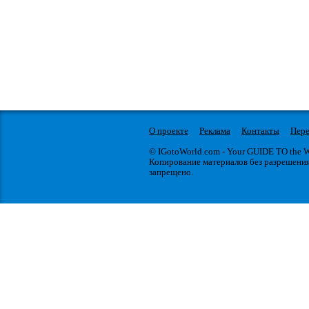
О проекте
Реклама
Контакты
Пере
© IGotoWorld.com - Your GUIDE TO the
Копирование материалов без разрешени
запрещено.