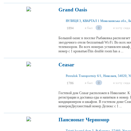
Grand Oasis
я был
0
я хочу сюда
1894
Большой оазис в поселке Рыбаковка располагает 
звездочного отеля бесплатный Wi-Fi. Во всех но
телевизором. Во всех номерах установлен шка
номер с 1 кроватьюThis double room has a ...
Ceasar
Pereulok Transportniy 6/1, Николаев, 54020, 
я был
0
я хочу сюда
1786
Гостевой дом Ceasar расположен в Николаеве. К 
регистрации и доставка еды и напитков в номер.
кондиционером и шкафом. В гостевом доме Ceas
номеровДвухместный номер Делюкс с 1 ...
Пансионат Черномор
Trietii kvartal dom 5, Рыбаковка, 57460, Укра