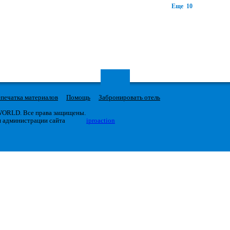
Еще 10
печатка материалов
Помощь
Забронировать отель
 WORLD. Все права защищены.
я администрации сайта
iproaction