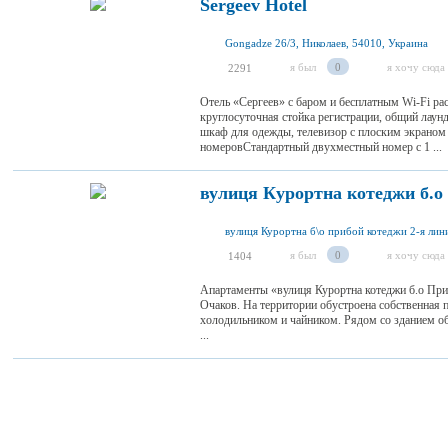
Sergeev Hotel
Gongadze 26/3, Николаев, 54010, Украина
я был
0
я хочу сюда
2291
Отель «Сергеев» с баром и бесплатным Wi-Fi ра
круглосуточная стойка регистрации, общий лаун
шкаф для одежды, телевизор с плоским экраном 
номеровСтандартный двухместный номер с 1 ...
вулиця Курортна котеджи б.о
я был
0
я хочу сюда
1404
Апартаменты «вулиця Курортна котеджи б.о При
Очаков. На территории обустроена собственная
холодильником и чайником. Рядом со зданием о
...