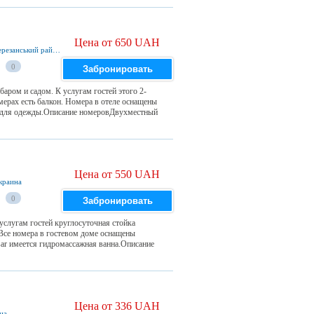
Цена от 650 UAH
ВУЛИЦЯ 3, КВАРТАЛ 1 Миколаивська обл., Березанський район, село Рибакивка., Рыбаковка, 57460, Украина
0
Забронировать
баром и садом. К услугам гостей этого 2-
мерах есть балкон. Номера в отеле оснащены
ф для одежды.Описание номеровДвухместный
Цена от 550 UAH
Украина
0
Забронировать
услугам гостей круглосуточная стойка
 Все номера в гостевом доме оснащены
ar имеется гидромассажная ванна.Описание
Цена от 336 UAH
ина