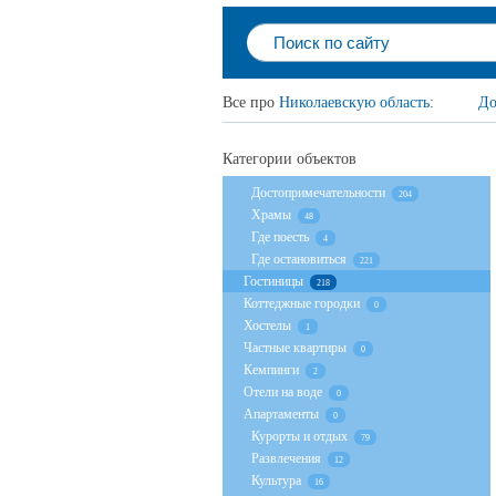
Все про
Николаевскую область
:
До
Категории объектов
Достопримечательности
204
Храмы
48
Где поесть
4
Где остановиться
221
Гостиницы
218
Коттеджные городки
0
Хостелы
1
Частные квартиры
0
Кемпинги
2
Отели на воде
0
Апартаменты
0
Курорты и отдых
79
Развлечения
12
Культура
16