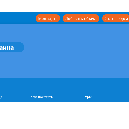
Моя карта
Добавить объект
Стать гидом
аина
да
Что посетить
Туры