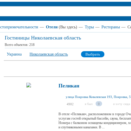
стопримечательности
—
Отели
(Вы здесь)
—
Туры
—
Рестораны
—
С
Гостиницы Николаевская область
Всего объектов:
218
Украина
Николаевская область
Выбрать
Пеликан
улица Покровка Ковалевская 193, Покровка, 
я был
0
я хочу сюда
4902
В отеле «Пеликан», расположенном в городе Очак
услугам гостей открытый бассейн, сауна, бесплат
Номера с балконом оснащены кондиционером, х
и спутниковыми каналами. В ...