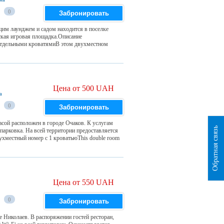
0
Забронировать
щим лаунджем и садом находится в поселке
тская игровая площадка.Описание
отдельными кроватямиВ этом двухместном
Цена от 500 UAH
а
0
Забронировать
асой расположен в городе Очаков. К услугам
Обратная связь
парковка. На всей территории предоставляется
хместный номер с 1 кроватьюThis double room
Цена от 550 UAH
0
Забронировать
е Николаев. В распоряжении гостей ресторан,