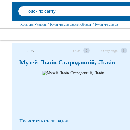
Культура Украина
/
Культура Львовская область
/
Культура Львов
Следите за нами в соцсетях
0
0
я был
я хочу сюда
2975
Музей Львів Стародавній, Львів
Посмотреть отели рядом