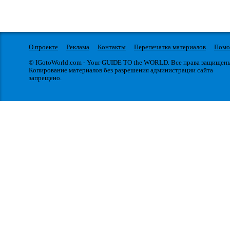
О проекте
Реклама
Контакты
Перепечатка материалов
Пом
© IGotoWorld.com - Your GUIDE TO the WORLD. Все права защищен
Копирование материалов без разрешения администрации сайта
запрещено.