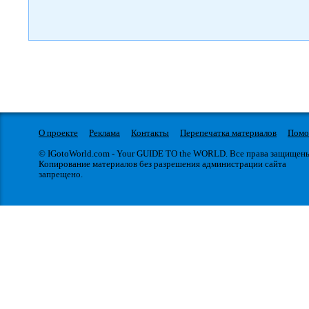
О проекте
Реклама
Контакты
Перепечатка материалов
Пом
© IGotoWorld.com - Your GUIDE TO the WORLD. Все права защищен
Копирование материалов без разрешения администрации сайта
запрещено.