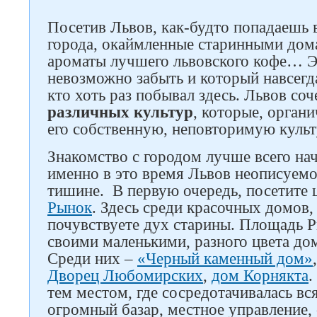
Посетив Львов, как-будто попадаешь в
города, окаймленные старинными дом
ароматы лучшего львовского кофе… Э
невозможно забыть и который навсегда
кто хоть раз побывал здесь. Львов соч
различных культур
, которые, орган
его собственную, неповторимую куль
Знакомство с городом лучше всего нач
именно в это время Львов неописуемо
тишине. В первую очередь, посетите
Рынок
. Здесь среди красочных домов,
почувствуете дух старины. Площадь Р
своими маленькими, разного цвета дом
Среди них –
«Черный каменный дом»
Дворец Любомирских
,
дом Корнякта
.
тем местом, где сосредотачивалась вс
огромный базар, местное управление,