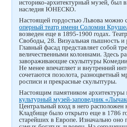
историко-архитектурный музей, был в
наследия ЮНЕСКО.
Следите за нами в соцсетях
Настоящей гордостью Львова можно 
оперный театр имени Соломии Круше
возведен еще в 1895-1900 годах. Теат
Свободы, 28. Визуальная пышность и 
Главный фасад представляет собой т
величественными колоннами. Здесь р
завораживающие скульптуры Комедии,
Не менее впечатляет и внутренний инт
сочетаются позолота, разноцветный м
росписи и прекрасные скульптуры.
Настоящим памятником архитектуры 
культурный музей-заповедник «Лычак
Центральный вход в него расположен 
Кладбище было открыто еще в 1786 го
старейших в Европе. Изначально оно 
самых богатых львовян. На сегодняшн