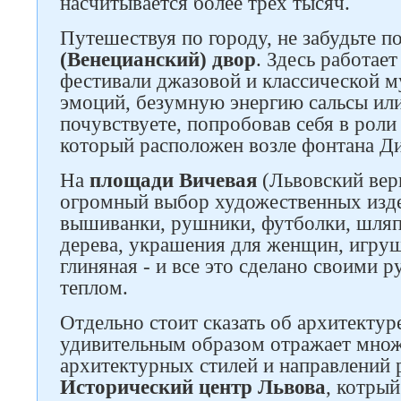
насчитывается более трех тысяч.
Путешествуя по городу, не забудьте п
(Венецианский) двор
. Здесь работает
фестивали джазовой и классической м
эмоций, безумную энергию сальсы или
почувствуете, попробовав себя в роли
который расположен возле фонтана Д
На
площади Вичевая
(Львовский вер
огромный выбор художественных изде
вышиванки, рушники, футболки, шляпк
дерева, украшения для женщин, игруш
глиняная - и все это сделано своими 
теплом.
Отдельно стоит сказать об архитектур
удивительным образом отражает мно
архитектурных стилей и направлений 
Исторический центр Львова
, котры