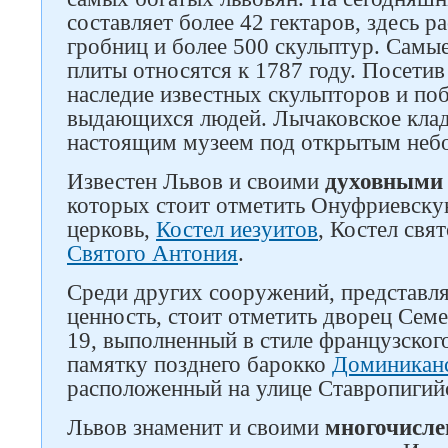
составляет более 42 гектаров, здесь 
гробниц и более 500 скульптур. Самы
плиты относятся к 1787 году. Посети
наследие известных скульпторов и по
выдающихся людей. Лычаковское кла
настоящим музеем под открытым неб
Известен Львов и своими
духовными
которых стоит отметить Онуфриевск
церковь,
Костел иезуитов
, Костел свя
Святого Антония
.
Среди других сооружений, представ
ценность, стоит отметить дворец Семе
19, выполненный в стиле французског
памятку позднего барокко
Доминикан
расположенный на улице Ставропигийс
Львов знаменит и своими
многочисл