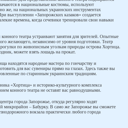
блачаются в национальные костюмы, используют
чно же, на национальных украинских инструментах
При выступлении «Запорожских казаков» создается
далекие времена, когда сечевики тренировали свои навыки
 конного театра устраивают занятия для зрителей. Опытные
ого желающего, независимо от уровня подготовки. Театр
прогулки по живописным уголкам природы острова Хортица.
дник, можете взять лошадь на прокат.
ища находятся народные мастера по гончарству и
готовить для вас сувениры прямо на глазах. Здесь также вы
отовленные по старинным украинским традициям.
ника «Хортица» и историко-культурного комплекса
нием конного театра не оставят вас равнодушными.
центра города Запорожье, откуда регулярно ходят
й микрорайон – Бабурку. В само же Запорожье вы сможете
езнодорожного вокзала практически любого города