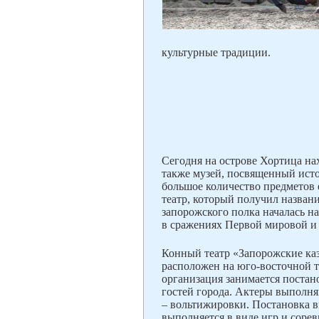
культурные традиции.
Сегодня на острове Хортица на
также музей, посвященный исто
большое количество предметов е
театр, который получил назван
запорожского полка началась н
в сражениях Первой мировой и
Конный театр «Запорожские каз
расположен на юго-восточной т
организация занимается поста
гостей города. Актеры выполн
– вольтижировки. Постановка в
выполняется в виде игр и соре