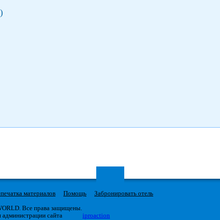
)
печатка материалов
Помощь
Забронировать отель
 WORLD. Все права защищены.
я администрации сайта
iproaction