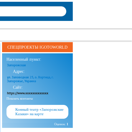
СПЕЦПРОЕКТЫ IGOTOWORLD
Населенный пункт:
Запорожская
Адрес:
ул. Заповедная 23, о. Хортица, г.
Запорожье, Украина
Сайт:
https://www.xxxxxxxxxxxxx
Показать контакты
Конный театр «Запорожские
Казаки» на карте
Оценок:
1