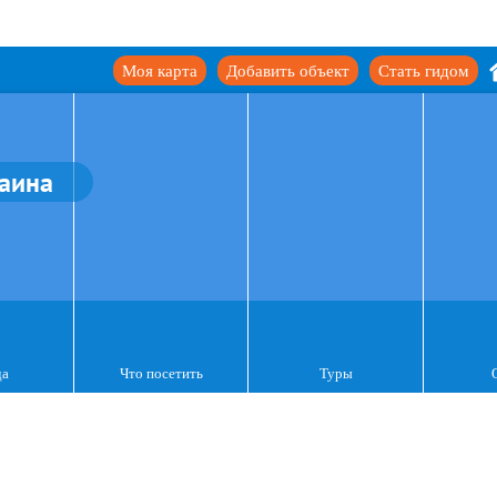
Моя карта
Добавить объект
Стать гидом
аина
да
Что посетить
Туры