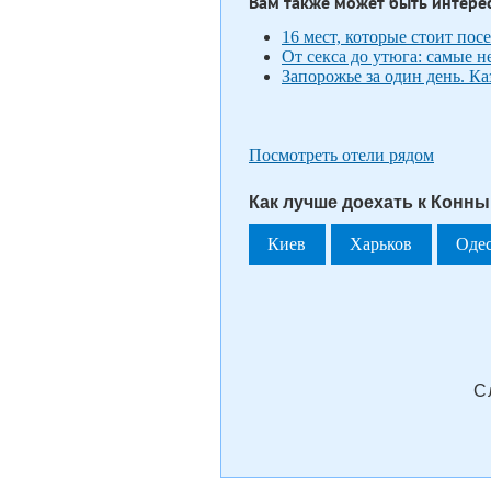
Вам также может быть интере
16 мест, которые стоит пос
От секса до утюга: самые 
Запорожье за один день. К
Посмотреть отели рядом
Как лучше доехать к Конны
Киев
Харьков
Оде
С