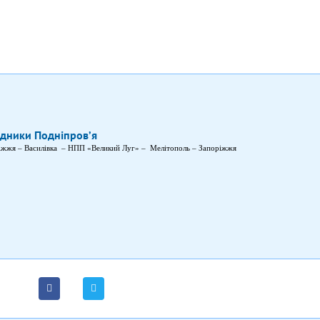
ідники Подніпров’я
іжжя – Василівка – НПП «Великий Луг» – Мелітополь – Запоріжжя