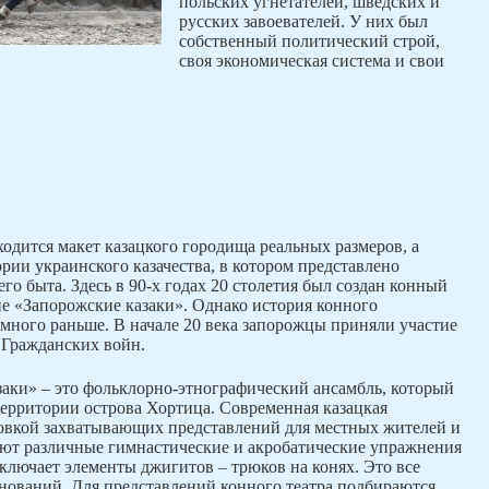
польских угнетателей, шведских и
русских завоевателей. У них был
собственный политический строй,
своя экономическая система и свои
ходится макет казацкого городища реальных размеров, а
рии украинского казачества, в котором представлено
го быта. Здесь в 90-х годах 20 столетия был создан конный
ие «Запорожские казаки». Однако история конного
амного раньше. В начале 20 века запорожцы приняли участие
 Гражданских войн.
аки» – это фольклорно-этнографический ансамбль, который
ерритории острова Хортица. Современная казацкая
новкой захватывающих представлений для местных жителей и
яют различные гимнастические и акробатические упражнения
ключает элементы джигитов – трюков на конях. Это все
внований. Для представлений конного театра подбираются