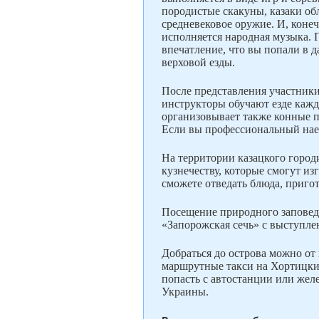
породистые скакуны, казаки о
средневековое оружие. И, коне
исполняется народная музыка. 
впечатление, что вы попали в 
верховой езды.
После представления участники
инструкторы обучают езде кажд
организовывает также конные 
Если вы профессиональный наез
На территории казацкого город
кузнечеству, которые смогут из
сможете отведать блюда, приг
Посещение природного заповед
«Запорожская сечь» с выступле
Добраться до острова можно от 
маршрутные такси на Хортицки
попасть с автостанции или жел
Украины.