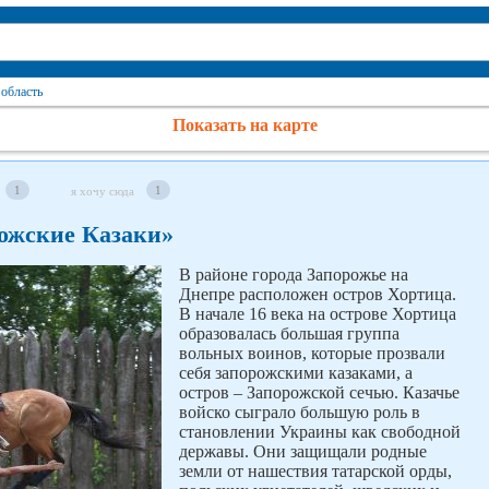
 область
Показать на карте
1
1
я хочу сюда
ожские Казаки»
В районе города Запорожье на
Днепре расположен остров Хортица.
В начале 16 века на острове Хортица
образовалась большая группа
вольных воинов, которые прозвали
себя запорожскими казаками, а
остров – Запорожской сечью. Казачье
войско сыграло большую роль в
становлении Украины как свободной
державы. Они защищали родные
земли от нашествия татарской орды,