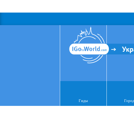
Укр
Гиды
Горо