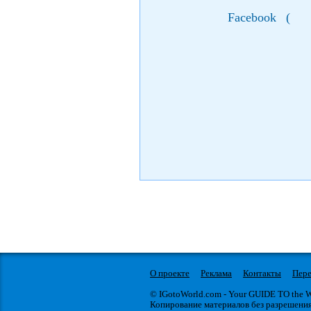
Facebook
(
О проекте
Реклама
Контакты
Пере
© IGotoWorld.com - Your GUIDE TO the
Копирование материалов без разрешени