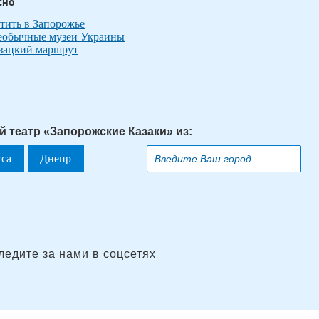
сно
етить в Запорожье
необычные музеи Украины
азацкий маршрут
й театр «Запорожские Казаки» из:
сса
Днепр
ледите за нами в соцсетях