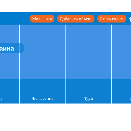
Моя карта
Добавить объект
Стать гидом
аина
да
Что посетить
Туры