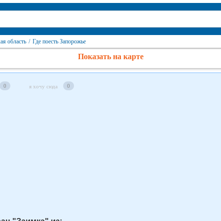
ая область
/
Где поесть Запорожье
Показать на карте
0
0
я хочу сюда