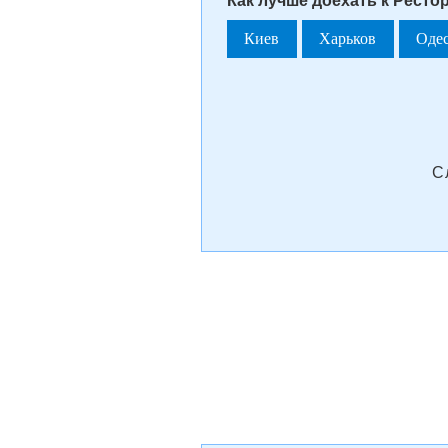
Как лучше доехать к Рестор
Киев
Харьков
Оде
С