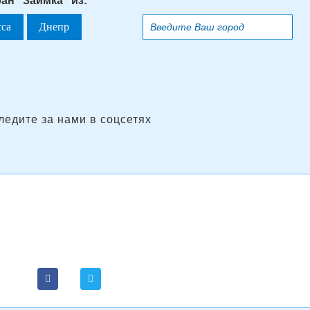
ан "Заимка" из:
сса
Днепр
ледите за нами в соцсетях