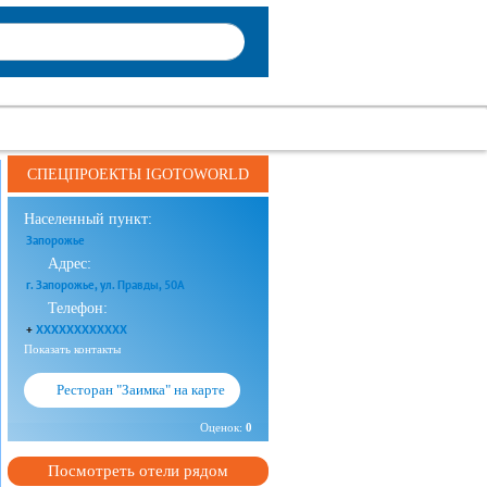
СПЕЦПРОЕКТЫ IGOTOWORLD
Населенный пункт:
Запорожье
Адрес:
г. Запорожье, ул. Правды, 50А
Телефон:
+
XXXXXXXXXXXX
Показать контакты
Ресторан "Заимка" на карте
Оценок:
0
Посмотреть отели рядом