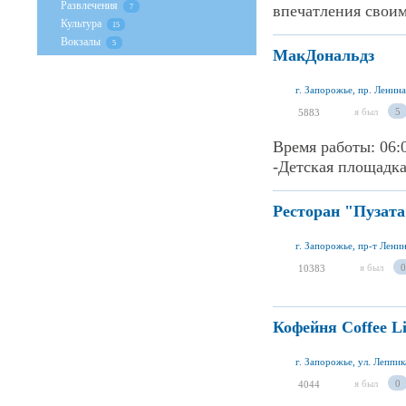
Развлечения
впечатления своим
7
Культура
15
Вокзалы
5
МакДональдз
г. Запорожье, пр. Ленина
я был
5
5883
Время работы: 06:
-Детская площадка
Ресторан "Пузата
г. Запорожье, пр-т Ленин
я был
0
10383
Кофейня Coffee L
г. Запорожье, ул. Леппик
я был
0
4044