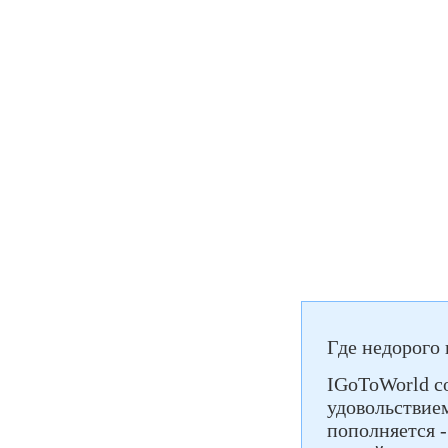
Где недорого 
IGoToWorld со
удовольствием
пополняется 