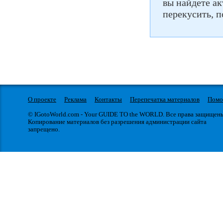
вы найдете а
перекусить, п
О проекте
Реклама
Контакты
Перепечатка материалов
Пом
© IGotoWorld.com - Your GUIDE TO the WORLD. Все права защищен
Копирование материалов без разрешения администрации сайта
запрещено.