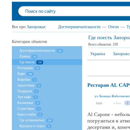
Все про
Запорожье
:
Достопримечательности
—
Отели
—
Т
Где поесть Запоро
Категории объектов
Всего объектов:
339
Достопримечательности
131
Украина
Запорожс
Храмы
26
Где поесть
339
Рестораны
52
Кафе
280
Кофейни
1
Ресторан AL CA
Закусочные
4
Пиццерии
1
ул Леонида Жаботинског
Арт кафе
1
Кальянные
я был
0
3666
0
Суши-бары
2
Al Capone - небол
Бары и пабы
0
погрузиться в атм
Где остановиться
204
Курорты и отдых
десертами и, коне
8